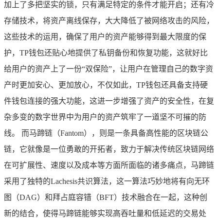
加上了多把坚实的锁，只有满足特定的条件才能开启；还有冷
存储技术，将资产离线保存，大大降低了被网络攻击的风险，
这些技术的运用，确保了用户的资产能够得到最大限度的保
护，TP钱包还贴心地提供了私钥备份和恢复功能，这就好比
给用户的资产上了一份“双保险”，让用户在管理自己的数字资
产时更加安心、更加放心，不仅如此，TP钱包还具备支持硬
件钱包连接的强大功能，这进一步增强了资产的安全性，在复
杂多变的数字世界中为用户的资产筑牢了一道坚不可摧的防
线。 而马蹄链（Fantom），则是一条具备高性能的区块链公
链，它就像是一位勇敢的开拓者，致力于解决传统区块链网络
在可扩展性、速度以及成本等方面所面临的诸多痛点，马蹄链
采用了独特的Lachesis共识算法，这一算法巧妙地将有向无环
图（DAG）和拜占庭容错（BFT）技术融合在一起，这种创
新的结合，使得马蹄链能够实现高吞吐量和低延迟的交易处