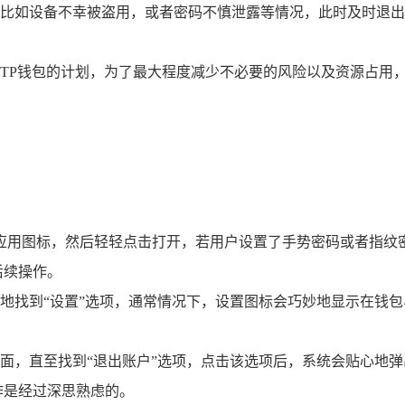
比如设备不幸被盗用，或者密码不慎泄露等情况，此时及时退出
TP钱包的计划，为了最大程度减少不必要的风险以及资源占用
的应用图标，然后轻轻点击打开，若用户设置了手势密码或者指纹
后续操作。
地找到“设置”选项，通常情况下，设置图标会巧妙地显示在钱包
面，直至找到“退出账户”选项，点击该选项后，系统会贴心地
作是经过深思熟虑的。