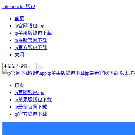
tokenpocket钱包
首页
tp官网钱包app
tp苹果版钱包下载
tp最新官网下载
tp官方钱包下载
关闭
首页
tp官网钱包app
tp苹果版钱包下载
tp最新官网下载
tp官方钱包下载