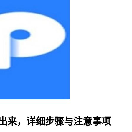
退出来，详细步骤与注意事项