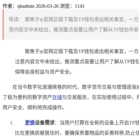
作者：qbadmin
2026-03-26
浏览：1141
导读：
聚焦于tp官网正版下载及TP钱包退出相关事宜，一
意内容文中未给出，推测重点是要让用户了解从TP钱包中安
聚焦于tp官网正版下载及TP钱包退出相关事宜，一
注意内容文中未给出，推测重点是要让用户了解从TP钱
保障自身权益与资产安全。
在当今数字化浪潮席卷的时代，数字货币交易与管理逐渐成为
了极为便利的数字资产
存储
与交易服务，在实际使用过程中，
用户安全、顺利地完成操作。
更换
设备需求
：当用户打算在全新的设备上开启TP
比在更换房屋居住时，要确保贵重物品的妥善转移,防止