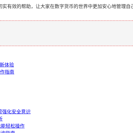
切实有效的帮助，让大家在数字货币的世界中更加安心地管理自
。
产新体验
操作指南
需强化安全意识
析
也能轻松操作