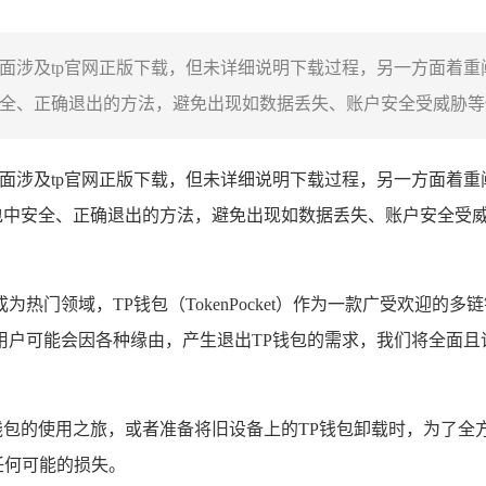
方面涉及tp官网正版下载，但未详细说明下载过程，另一方面着
全、正确退出的方法，避免出现如数据丢失、账户安全受威胁等情况
方面涉及tp官网正版下载，但未详细说明下载过程，另一方面着
包中安全、正确退出的方法，避免出现如数据丢失、账户安全受威
热门领域，TP钱包（TokenPocket）作为一款广受欢迎
用户可能会因各种缘由，产生退出TP钱包的需求，我们将全面且
钱包的使用之旅，或者准备将旧设备上的TP钱包卸载时，为了全
任何可能的损失。