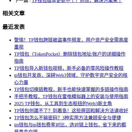
下一篇
:
TP钱包版本更新不了？别慌，解决方案来了
相关文章
最近发表
警惕！TP钱包跨链被盗事件频发，用户资产安全需高度
重视
TP钱包（TokenPocket）删除钱包地址/账户的详细操作
指南
TP钱包导入新钱包视频，新手必备的零风险操作教程
tp钱包开发商，深耕Web3领域，守护数字资产安全的核
心力量
TP钱包切换链教程，新手也能快速掌握的多链操作指南
手把手教程，TP钱包在雷电模拟器上的安装与使用指南
2025 TP钱包，从工具到生态枢纽的Web3新主角
TP钱包创建不了？别着急！这些原因和解决方法请收好
TP钱包怎么不输密码？3种实用方法兼顾安全与便捷
im钱包与tp钱包费率对比，选对链上钱包，省下来的都
是真金白银