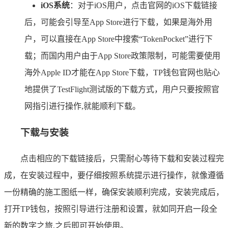
iOS系统
：对于iOS用户，点击官网的iOS下载链接
后，可能会引导至App Store进行下载，如果是海外用
户，可以直接在App Store中搜索“TokenPocket”进行下
载；而国内用户由于App Store政策限制，可能需要使用
海外Apple ID才能在App Store下载，TP钱包官网也贴心
地提供了TestFlight测试版的下载方式，用户只要按照官
网指引进行操作,就能顺利下载。
下载与安装
点击相应的下载链接后，只需耐心等待下载和安装过程完
成，在安装过程中，要仔细按照系统提示进行操作，就像遵循
一份精确的施工图纸一样，确保安装顺利完成，安装完成后，
打开TP钱包，按照引导进行注册和设置，就如同开启一段全
新的数字之旅,之后即可开始使用。