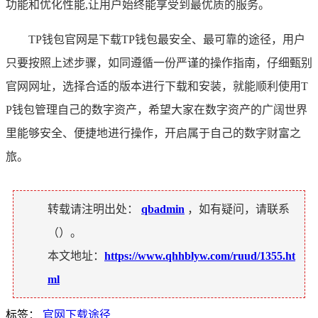
功能和优化性能,让用户始终能享受到最优质的服务。
TP钱包官网是下载TP钱包最安全、最可靠的途径，用户
只要按照上述步骤，如同遵循一份严谨的操作指南，仔细甄别
官网网址，选择合适的版本进行下载和安装，就能顺利使用T
P钱包管理自己的数字资产，希望大家在数字资产的广阔世界
里能够安全、便捷地进行操作，开启属于自己的数字财富之
旅。
转载请注明出处：
qbadmin
，如有疑问，请联系
（
）。
本文地址：
https://www.qhhblyw.com/ruud/1355.ht
ml
标签：
官网下载途径