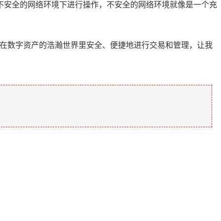
不安全的网络环境下进行操作，不安全的网络环境就像是一个充
能在数字资产的浩瀚世界里安全、便捷地进行交易和管理，让我