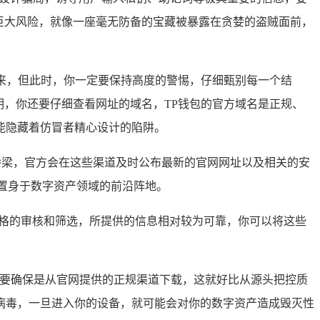
巨大风险，就像一座毫无防备的宝藏被暴露在贪婪的盗贼面前，
涌来，但此时，你一定要保持高度的警惕，仔细甄别每一个结
明，你还要仔细查看网址的域名，TP钱包的官方域名是正规、
能隐藏着仿冒者精心设计的陷阱。
桥梁，官方会在这些渠道及时公布最新的官网网址以及相关的安
置身于数字资产领域的前沿阵地。
严格的审核和筛选，所提供的信息相对较为可靠，你可以将这些
定要确保是从官网提供的正规渠道下载，这就好比从源头把控质
病毒，一旦进入你的设备，就可能会对你的数字资产造成毁灭性