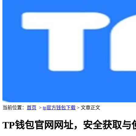
当前位置：
首页
>
tp官方钱包下载
> 文章正文
TP钱包官网网址，安全获取与