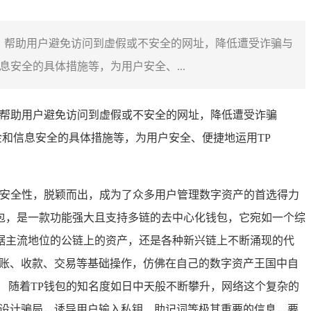
，帮助用户避免访问到虚假或不安全的网址，降低遭受诈骗与
安全的具体措施等，为用户安全、...
，帮助用户避免访问到虚假或不安全的网址，降低遭受诈骗
和信息安全的具体措施等，为用户安全、便捷地运用TP
的安全性，脱颖而出，成为了众多用户管理数字资产的首选得力
et钱包，是一款功能强大且支持多链的去中心化钱包，它宛如一个综
据主流地位的公链上的资产，还是各种新兴链上不断涌现的代
转账、收款、交易等基础操作，仿佛在自己的数字资产王国中自
。 随着TP钱包的知名度如日中天般不断攀升，网络这个复杂的
心设计骗局，诱导用户输入私钥、助记词等极其重要的信息，要