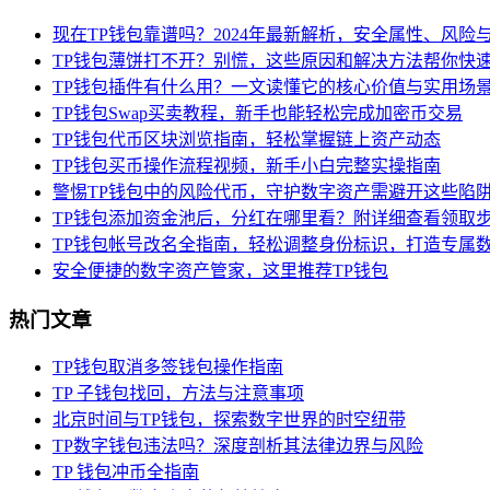
现在TP钱包靠谱吗？2024年最新解析，安全属性、风险
TP钱包薄饼打不开？别慌，这些原因和解决方法帮你快
TP钱包插件有什么用？一文读懂它的核心价值与实用场
TP钱包Swap买卖教程，新手也能轻松完成加密币交易
TP钱包代币区块浏览指南，轻松掌握链上资产动态
TP钱包买币操作流程视频，新手小白完整实操指南
警惕TP钱包中的风险代币，守护数字资产需避开这些陷
TP钱包添加资金池后，分红在哪里看？附详细查看领取
TP钱包帐号改名全指南，轻松调整身份标识，打造专属
安全便捷的数字资产管家，这里推荐TP钱包
热门文章
TP钱包取消多签钱包操作指南
TP 子钱包找回，方法与注意事项
北京时间与TP钱包，探索数字世界的时空纽带
TP数字钱包违法吗？深度剖析其法律边界与风险
TP 钱包冲币全指南