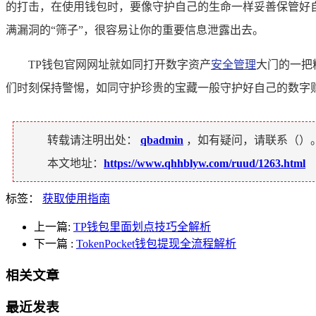
的打击，在使用钱包时，要像守护自己的生命一样妥善保管好
满漏洞的“筛子”，很容易让你的重要信息泄露出去。
TP钱包官网网址就如同打开数字资产
安全管理
大门的一把
们时刻保持警惕，如同守护珍贵的宝藏一般守护好自己的数字
转载请注明出处：
qbadmin
，如有疑问，请联系（
）
本文地址：
https://www.qhhblyw.com/ruud/1263.html
标签：
获取使用指南
上一篇:
TP钱包里面划点技巧全解析
下一篇
:
TokenPocket钱包提现全流程解析
相关文章
最近发表