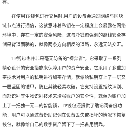
存。
在使用TP钱包进行交易时,用户的设备会通过网络与区块
链节点进行通信，这就意味着私钥在一定程度上会暴露在网络
环境中，存在一定的安全风险，这与冷钱包强调的离线安全存
储是背道而驰的，就像两条方向相反的道路，永远无法交汇。
TP钱包也并非是毫无防备的“裸奔者”，它采取了一系列
精心设计的安全措施来保障用户的资产安全，它采用了多重加
密技术对用户的私钥进行加密存储，就像给私钥穿上了一层又
一层坚固的铠甲，防止其被轻易攻破，它支持设置指纹识别、
面部识别等生物识别技术来增强账户的安全性，就像为账户加
上了一把独一无二的智能锁，TP钱包还提供了助记词备份功
能，用户可以通过备份助记词在设备丢失或损坏的情况下恢复
钱包，就像给自己的数字资产留下了一把备用钥匙。