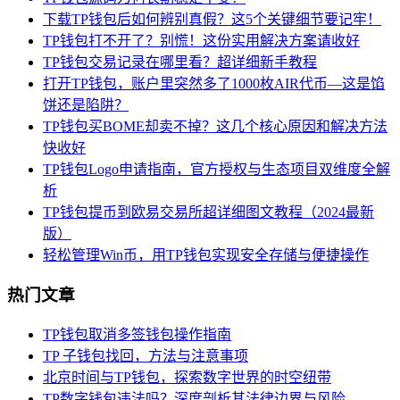
下载TP钱包后如何辨别真假？这5个关键细节要记牢！
TP钱包打不开了？别慌！这份实用解决方案请收好
TP钱包交易记录在哪里看？超详细新手教程
打开TP钱包，账户里突然多了1000枚AIR代币—这是馅
饼还是陷阱？
TP钱包买BOME却卖不掉？这几个核心原因和解决方法
快收好
TP钱包Logo申请指南，官方授权与生态项目双维度全解
析
TP钱包提币到欧易交易所超详细图文教程（2024最新
版）
轻松管理Win币，用TP钱包实现安全存储与便捷操作
热门文章
TP钱包取消多签钱包操作指南
TP 子钱包找回，方法与注意事项
北京时间与TP钱包，探索数字世界的时空纽带
TP数字钱包违法吗？深度剖析其法律边界与风险