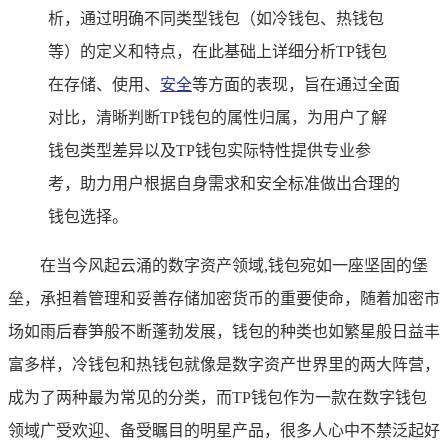
析，通过明确不同类型钱包（如冷钱包、热钱包
等）的定义和特点，在此基础上详细分析TP钱包
在存储、使用、
安全
等方面的表现，旨在通过全面
对比，清晰判断TP钱包的属性归属，为用户了解
钱包类型差异以及TP钱包实际特性提供专业参
考，助力用户根据自身需求和安全标准做出合理的
钱包选择。
在当今风起云涌的数字资产领域,钱包宛如一座坚固的堡
垒，承担着管理和妥善存储加密货币的重要使命，随着加密市
场如雨后春笋般不断蓬勃发展，钱包的种类也如繁星般日益丰
富多样，冷钱包和热钱包就像是数字资产世界里的两大阵营，
成为了两种最为常见的分类，而TP钱包作为一款在数字钱包
领域广受欢迎、备受瞩目的明星产品，很多人心中不禁泛起好