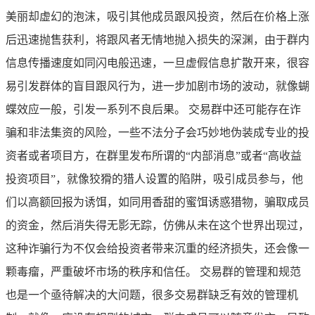
美丽却虚幻的泡沫，吸引其他成员跟风投资，然后在价格上涨
后迅速抛售获利，将跟风者无情地抛入损失的深渊，由于群内
信息传播速度如同闪电般迅速，一旦虚假信息扩散开来，很容
易引发群体的盲目跟风行为，进一步加剧市场的波动，就像蝴
蝶效应一般，引发一系列不良后果。 交易群中还可能存在诈
骗和非法集资的风险，一些不法分子会巧妙地伪装成专业的投
资者或者项目方，在群里发布所谓的“内部消息”或者“高收益
投资项目”，就像狡猾的猎人设置的陷阱，吸引成员参与，他
们以高额回报为诱饵，如同用香甜的蜜饵诱惑猎物，骗取成员
的资金，然后消失得无影无踪，仿佛从未在这个世界出现过，
这种诈骗行为不仅会给投资者带来沉重的经济损失，还会像一
颗毒瘤，严重破坏市场的秩序和信任。 交易群的管理和规范
也是一个亟待解决的大问题，很多交易群缺乏有效的管理机