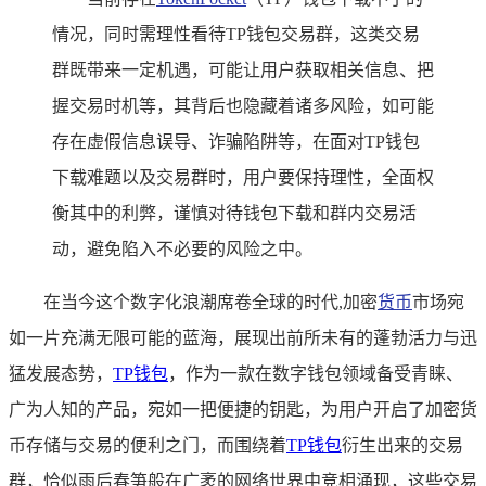
情况，同时需理性看待TP钱包交易群，这类交易
群既带来一定机遇，可能让用户获取相关信息、把
握交易时机等，其背后也隐藏着诸多风险，如可能
存在虚假信息误导、诈骗陷阱等，在面对TP钱包
下载难题以及交易群时，用户要保持理性，全面权
衡其中的利弊，谨慎对待钱包下载和群内交易活
动，避免陷入不必要的风险之中。
在当今这个数字化浪潮席卷全球的时代,加密
货币
市场宛
如一片充满无限可能的蓝海，展现出前所未有的蓬勃活力与迅
猛发展态势，
TP
钱包
，作为一款在数字钱包领域备受青睐、
广为人知的产品，宛如一把便捷的钥匙，为用户开启了加密货
币存储与交易的便利之门，而围绕着
TP钱包
衍生出来的交易
群，恰似雨后春笋般在广袤的网络世界中竞相涌现，这些交易