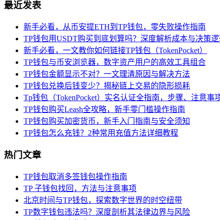
最近发表
新手必看，从币安提ETH到TP钱包，零失败操作指南
TP钱包用USDT购买到底划算吗？深度解析成本与决策逻
新手必看，一文教你如何链接TP钱包（TokenPocket）
TP钱包与币安浏览器，数字资产用户的高效工具组合
TP钱包金额显示不对？一文理清原因与解决方法
TP钱包兑换后钱变少？揭秘链上交易的隐形损耗
Tp钱包（TokenPocket）实名认证全指南，步骤、注意
TP钱包购买Leash全攻略，新手零门槛操作指南
TP钱包购买加密货币，新手入门指南与安全须知
TP钱包怎么充钱？2种常用充值方法详细教程
热门文章
TP钱包取消多签钱包操作指南
TP 子钱包找回，方法与注意事项
北京时间与TP钱包，探索数字世界的时空纽带
TP数字钱包违法吗？深度剖析其法律边界与风险