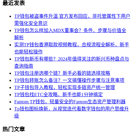
最近发表
TP钱包被盗事件升温 官方发布回应，非托管属性下用户
需强化安全意识
TP钱包怎么样加入MDX董事会？条件、步骤与价值全
解析
实测TP钱包香港取款视频教程，合规流程全解析，新手
也能轻松操作
TP钱包新币有哪些？2024年值得关注的新兴币种盘点与
查询指南
TP钱包注册选哪个链？新手必看的链选择攻略
TP钱包转账怎么备注？一文搞懂操作步骤与注意事项
TP子钱包导入教程，轻松实现多链资产统一管理
TP钱包找ETC全攻略，新手也能1分钟搞定
Fantom TP钱包，轻量安全的Fantom生态资产管理利器
Tp钱包图标焕新，从视觉迭代看数字钱包的用户思维升
级
热门文章