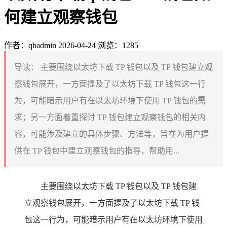
何建立观察钱包
作者：qbadmin
2026-04-24
浏览：1285
导读：
主要围绕以太坊下载 TP 钱包以及 TP 钱包建立观
察钱包展开，一方面提及了以太坊下载 TP 钱包这一行
为，可能暗示用户有在以太坊环境下使用 TP 钱包的需
求；另一方面着重探讨 TP 钱包建立观察钱包的相关内
容，可能涉及建立的具体步骤、方法等，旨在为用户提
供在 TP 钱包中建立观察钱包的指导，帮助用...
主要围绕以太坊下载 TP 钱包以及 TP 钱包建
立观察钱包展开，一方面提及了以太坊下载 TP 钱
包这一行为，可能暗示用户有在以太坊环境下使用