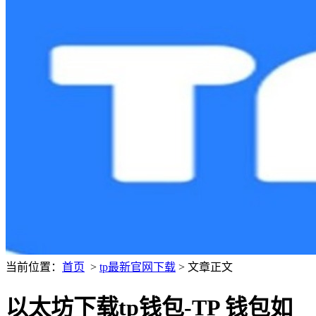
当前位置：
首页
>
tp最新官网下载
> 文章正文
以太坊下载tp钱包-TP 钱包如