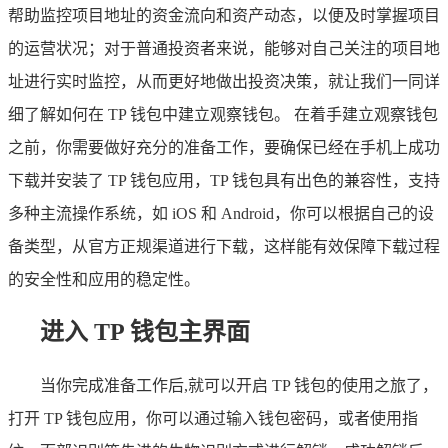
帮助监控项目地址的资金流向和资产动态，以便及时掌握项目
的运营状况；对于普通投资者来说，能够对自己关注的项目地
址进行实时监控，从而更好地做出投资决策，就让我们一同详
细了解如何在 TP 钱包中建立观察钱包。 在着手建立观察钱包
之前，你需要做好充分的准备工作，要确保已经在手机上成功
下载并安装了 TP 钱包应用，TP 钱包具有出色的兼容性，支持
多种主流操作系统，如 iOS 和 Android，你可以根据自己的设
备类型，从官方正规渠道进行下载，这样能有效保障下载过程
的安全性和应用的稳定性。
进入 TP 钱包主界面
当你完成准备工作后,就可以开启 TP 钱包的使用之旅了，
打开 TP 钱包应用，你可以通过输入钱包密码，或者使用指