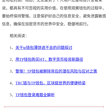
定地址的资产动态，无论是对于个人用户还是项目开发者来
说，都具有不可忽视的实用价值，在使用观察钱包的过程中，
要始终保持警惕，注意保护好自己的信息安全，避免泄露敏感
信息，确保在加密货币的世界中安全、稳健地前行。
相关阅读：
1、
关于tp钱包薄饼进不去的问题探讨
2、
用TP钱包购买HT，数字货币投资新路径
3、
警惕！TP钱包被删除背后的潜在风险与应对之策
4、
TRC链与TP钱包，区块链世界的便捷桥梁
5、
TP钱包登录难题全解析