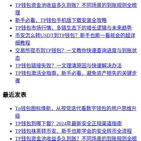
TP钱包资金池收益多久到账？不同场景的到账规则全梳
理
新手必看，TP钱包手机版下载安装全攻略
TP钱包市场行情，多链生态下的增长逻辑与未来趋势
币安怎么转USDT到TP钱包？新手也能一看就会的超详
细教程
交易所提币到TP钱包？一文教你快速查询进度与到账状
态
TP钱包链接失败？一文理清原因与快速解决办法
TP钱包激活全指南，新手必看，避免资产损失的关键步
骤
最近发表
Tp钱包图标焕新，从视觉迭代看数字钱包的用户思维升
级
TP钱包到哪下载？2024年最新安全正规渠道指南
TP钱包抹茶转币安，新手也能学会的安全转币全流程
TP钱包资金池收益多久到账？不同场景的到账规则全梳