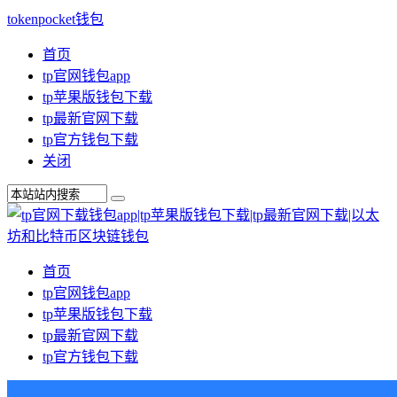
tokenpocket钱包
首页
tp官网钱包app
tp苹果版钱包下载
tp最新官网下载
tp官方钱包下载
关闭
首页
tp官网钱包app
tp苹果版钱包下载
tp最新官网下载
tp官方钱包下载