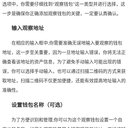
选项中，你需要仔细找到“观察钱包”这一类型并进行选择，这
一步是确保你正确添加观察钱包的关键，一定要认真确认。
输入观察地址
在相应的输入框中,你需要准确无误地输入要观察的钱包
地址，这一步至关重要，因为一旦地址输入错误，你将无法正
确查看该地址的资产信息，为了避免手动输入可能出现的错
误，你可以选择手动输入，也可以通过扫描二维码的方式来获
取地址，扫描二维码不仅更加便捷，还能有效提高地址输入的
准确性。
设置钱包名称（可选）
为了方便识别和管理,你可以为这个观察钱包设置一个自