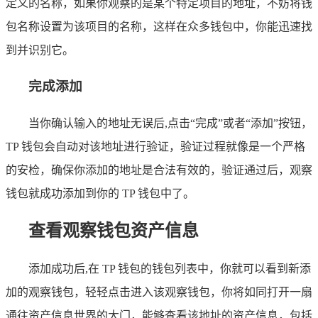
定义的名称，如果你观察的是某个特定项目的地址，不妨将钱
包名称设置为该项目的名称，这样在众多钱包中，你能迅速找
到并识别它。
完成添加
当你确认输入的地址无误后,点击“完成”或者“添加”按钮，
TP 钱包会自动对该地址进行验证，验证过程就像是一个严格
的安检，确保你添加的地址是合法有效的，验证通过后，观察
钱包就成功添加到你的 TP 钱包中了。
查看观察钱包资产信息
添加成功后,在 TP 钱包的钱包列表中，你就可以看到新添
加的观察钱包，轻轻点击进入该观察钱包，你将如同打开一扇
通往资产信息世界的大门，能够查看该地址的资产信息，包括