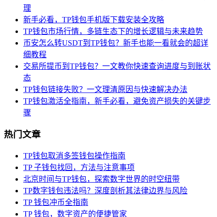
理
新手必看，TP钱包手机版下载安装全攻略
TP钱包市场行情，多链生态下的增长逻辑与未来趋势
币安怎么转USDT到TP钱包？新手也能一看就会的超详
细教程
交易所提币到TP钱包？一文教你快速查询进度与到账状
态
TP钱包链接失败？一文理清原因与快速解决办法
TP钱包激活全指南，新手必看，避免资产损失的关键步
骤
热门文章
TP钱包取消多签钱包操作指南
TP 子钱包找回，方法与注意事项
北京时间与TP钱包，探索数字世界的时空纽带
TP数字钱包违法吗？深度剖析其法律边界与风险
TP 钱包冲币全指南
TP 钱包，数字资产的便捷管家