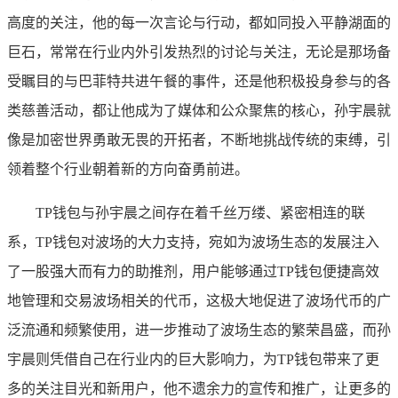
高度的关注，他的每一次言论与行动，都如同投入平静湖面的
巨石，常常在行业内外引发热烈的讨论与关注，无论是那场备
受瞩目的与巴菲特共进午餐的事件，还是他积极投身参与的各
类慈善活动，都让他成为了媒体和公众聚焦的核心，孙宇晨就
像是加密世界勇敢无畏的开拓者，不断地挑战传统的束缚，引
领着整个行业朝着新的方向奋勇前进。
TP钱包与孙宇晨之间存在着千丝万缕、紧密相连的联
系，TP钱包对波场的大力支持，宛如为波场生态的发展注入
了一股强大而有力的助推剂，用户能够通过TP钱包便捷高效
地管理和交易波场相关的代币，这极大地促进了波场代币的广
泛流通和频繁使用，进一步推动了波场生态的繁荣昌盛，而孙
宇晨则凭借自己在行业内的巨大影响力，为TP钱包带来了更
多的关注目光和新用户，他不遗余力的宣传和推广，让更多的