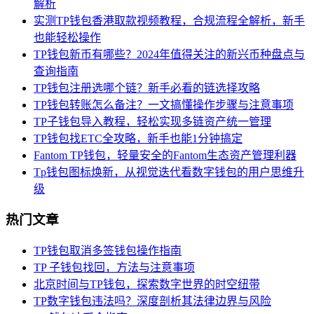
解析
实测TP钱包香港取款视频教程，合规流程全解析，新手
也能轻松操作
TP钱包新币有哪些？2024年值得关注的新兴币种盘点与
查询指南
TP钱包注册选哪个链？新手必看的链选择攻略
TP钱包转账怎么备注？一文搞懂操作步骤与注意事项
TP子钱包导入教程，轻松实现多链资产统一管理
TP钱包找ETC全攻略，新手也能1分钟搞定
Fantom TP钱包，轻量安全的Fantom生态资产管理利器
Tp钱包图标焕新，从视觉迭代看数字钱包的用户思维升
级
热门文章
TP钱包取消多签钱包操作指南
TP 子钱包找回，方法与注意事项
北京时间与TP钱包，探索数字世界的时空纽带
TP数字钱包违法吗？深度剖析其法律边界与风险