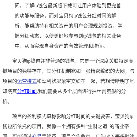
间，了解tp钱包最新版下载可让用户体验到更完善
的功能与服务，而对宝贝狗tp钱包分红时间的解
析，能帮助持有相关资产的用户合理规划投资，掌
握分红动态，以便更好地参与到tp钱包的相关业务
中，从而实现自身资产的有效管理和增值。
宝贝狗tp钱包并非普通的钱包，它是一个深度关联特定虚
拟项目的独特存在，其分红机制宛如一张精密编织的大网，与
项目的
运营模式
和盈利状况紧密交织在一起，若想清晰明了地
知晓其
分红时间
,我们需要从多个层面进行抽丝剥茧般的分
析。
项目的盈利模式堪称影响分红时间的关键要害，宝贝狗tp
钱包所依托的项目，就像一个拥有多种“生财之道”的商业帝
国，可能通过
交易
手续费、项目合作收益、广告收入等多种途