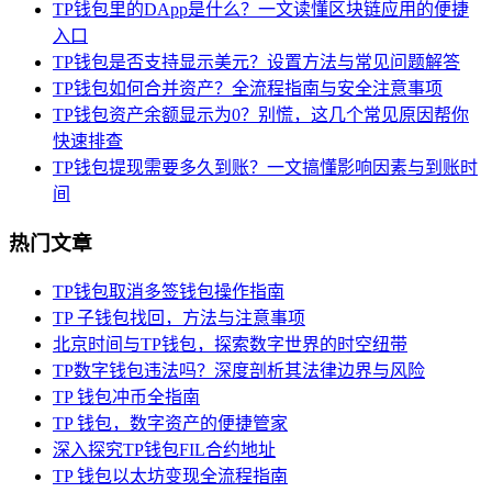
TP钱包里的DApp是什么？一文读懂区块链应用的便捷
入口
TP钱包是否支持显示美元？设置方法与常见问题解答
TP钱包如何合并资产？全流程指南与安全注意事项
TP钱包资产余额显示为0？别慌，这几个常见原因帮你
快速排查
TP钱包提现需要多久到账？一文搞懂影响因素与到账时
间
热门文章
TP钱包取消多签钱包操作指南
TP 子钱包找回，方法与注意事项
北京时间与TP钱包，探索数字世界的时空纽带
TP数字钱包违法吗？深度剖析其法律边界与风险
TP 钱包冲币全指南
TP 钱包，数字资产的便捷管家
深入探究TP钱包FIL合约地址
TP 钱包以太坊变现全流程指南