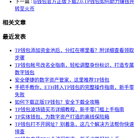
下一篇
:
tp钱包官方正版下载2.0-TP钱包如何助力赚钱并
转至火币
相关文章
最近发表
TP钱包添加资金池后，分红在哪里看？附详细查看领取
步骤
TP钱包帐号改名全指南，轻松调整身份标识，打造专属
数字钱包
安全便捷的数字资产管家，这里推荐TP钱包
手把手教你，ETH转入TP钱包的完整操作指南，新手零
失败
如何下载正版TP钱包？安全下载全攻略
TP钱包波场链买币详细教程，新手零门槛上手指南
TP实体钱包，为数字资产打造的离线保险箱
TP钱包打不开网址？别着急，这几个解决方法帮你快速
排查