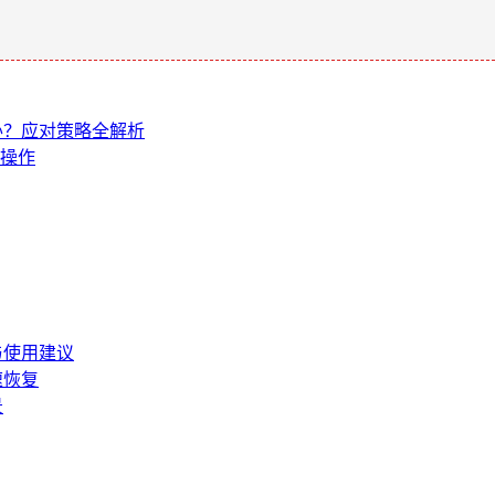
么办？应对策略全解析
要操作
与使用建议
速恢复
景