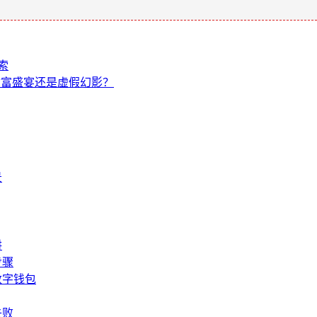
索
，是财富盛宴还是虚假幻影？
景
阱
步骤
数字钱包
失败