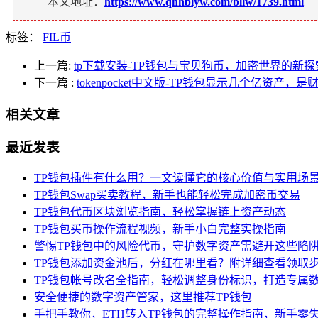
本文地址：
https://www.qhhblyw.com/bllw/1739.html
标签：
FIL币
上一篇:
tp下载安装-TP钱包与宝贝狗币，加密世界的新探
下一篇
:
tokenpocket中文版-TP钱包显示几个亿资产
相关文章
最近发表
TP钱包插件有什么用？一文读懂它的核心价值与实用场
TP钱包Swap买卖教程，新手也能轻松完成加密币交易
TP钱包代币区块浏览指南，轻松掌握链上资产动态
TP钱包买币操作流程视频，新手小白完整实操指南
警惕TP钱包中的风险代币，守护数字资产需避开这些陷
TP钱包添加资金池后，分红在哪里看？附详细查看领取
TP钱包帐号改名全指南，轻松调整身份标识，打造专属
安全便捷的数字资产管家，这里推荐TP钱包
手把手教你，ETH转入TP钱包的完整操作指南，新手零