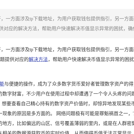
开，一方面涉及tp下载地址，为用户获取钱包提供指引，另一方
对应的解决方法，帮助用户快速解决币值显示异常的困扰，确保用
开，一方面涉及tp下载地址，为用户获取钱包提供指引，另一方
题提供对应的
解决方法
，帮助用户快速解决币值显示异常的困扰
能
与便捷的操作，成为了众多数字货币爱好者管理数字资产的得
数字财富，不少用户在使用过程中却遭遇了一个令人头疼的问题
钱包，想要查看自己精心持有的数字资产价值时，却惊异地发现某
现象的原因是多方面的。 网络问题极有可能是罪魁祸首之一，T
的地方，比如偏远的山区、信号覆盖薄弱的室内，或是在人群密
从相关的数据源获取币的实时价值，从而使得币值无法正常显示