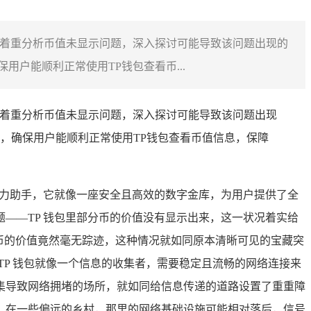
面着重分析币值未显示问题，深入探讨可能导致该问题出现的
户能顺利正常使用TP钱包查看币...
面着重分析币值未显示问题，深入探讨可能导致该问题出现
，确保用户能顺利正常使用TP钱包查看币值信息，保障
力助手，它就像一座安全且高效的数字金库，为用户提供了全
——TP 钱包里部分币的价值没有显示出来，这一状况着实给
些币的价值竟然毫无踪迹，这种情况就如同原本清晰可见的宝藏突
P 钱包就像一个信息的收集者，需要稳定且流畅的网络连接来
集导致网络拥堵的场所，就如同给信息传递的道路设置了重重障
，在一些偏远的乡村，那里的网络基础设施可能相对落后，信号