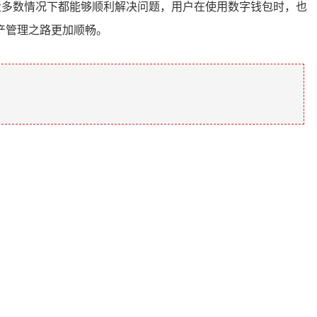
大多数情况下都能够顺利解决问题，用户在使用数字钱包时，也
产管理之路更加顺畅。