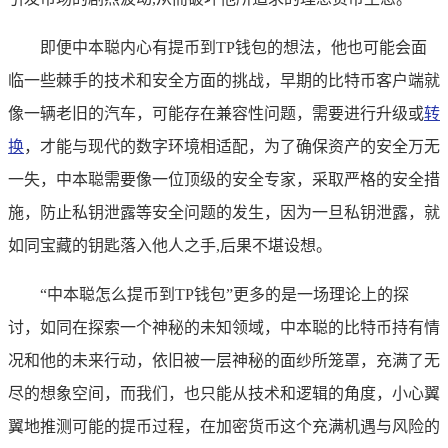
即便中本聪内心有提币到TP钱包的想法，他也可能会面
临一些棘手的技术和安全方面的挑战，早期的比特币客户端就
像一辆老旧的汽车，可能存在兼容性问题，需要进行升级或
转
换
，才能与现代的数字环境相适配，为了确保资产的安全万无
一失，中本聪需要像一位顶级的安全专家，采取严格的安全措
施，防止私钥泄露等安全问题的发生，因为一旦私钥泄露，就
如同宝藏的钥匙落入他人之手,后果不堪设想。
“中本聪怎么提币到TP钱包”更多的是一场理论上的探
讨，如同在探索一个神秘的未知领域，中本聪的比特币持有情
况和他的未来行动，依旧被一层神秘的面纱所笼罩，充满了无
尽的想象空间，而我们，也只能从技术和逻辑的角度，小心翼
翼地推测可能的提币过程，在加密货币这个充满机遇与风险的