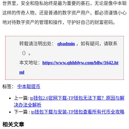
世界里，安全和隐私始终是最为重要的基石，无论是像中本聪
这样的传奇人物，还是普通的数字资产用户，都必须谨慎小心
地对待数字资产的管理和操作，守护好自己的财富密码。
转载请注明出处：
qbadmin
，如有疑问，请联系
（
）。
本文地址：
https://www.qhhblyw.com/bllw/1642.ht
ml
标签：
中本聪提币
上一篇:
tp钱包2.0官网下载-TP钱包无法下载？原因与解
决办法全解析
下一篇
:
tp钱包下载与安装-TP钱包查看所有代币全攻略
相关文章