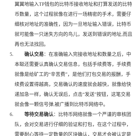
翼翼地输入TP钱包的比特币接收地址和打算发送的比特
币数量，这个过程就像在进行一场精密的手术，需要仔
细核对地址的准确性，因为一旦地址输入错误，比特币
就可能像一只迷失方向的鸟儿，发送到错误的地址,而且
再也无法找回。
确认交易
：在准确输入完接收地址和数量之后，中
本聪还需要认真确认交易信息，包括手续费等，手续费
就像是给矿工的“辛苦费”，是他们打包交易的报酬，手
续费设置得越高，交易确认的速度就会越快，就像给快
递加急一样，确认无误后，点击“发送”按钮，这笔交易
就会像一颗信号弹,被广播到比特币网络中。
等待交易确认
：比特币网络就像一个严谨的审核团
队，会对交易进行仔细的验证和打包，在这个过程中，
需要耐心等待一定数量的区块确认，交易才会被认定是