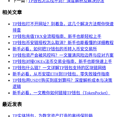
下一篇
:
TP钱包怎么找不到？深度解析及解决办法
相关文章
TP钱包打不开网址？别着急，这几个解决方法帮你快速
排查
TP钱包充值TRX全流程指南，新手也能轻松上手
TP钱包币安链授权怎么取消？新手也能看懂的详细教程
新手必看，如何把TP钱包的币转入币安交易所
TP钱包资产会被风控吗？一文厘清风险边界与应对方案
TP钱包对接OKEx法币交易全指南，新手也能快速上手
TP钱包什么链？一文详解TP钱包支持的区块链网络
新手必看，从币安提ETH到TP钱包，零失败操作指南
TP钱包用USDT购买到底划算吗？深度解析成本与决策
逻辑
新手必看，一文教你如何链接TP钱包（TokenPocket）
最近发表
TP实体钱包，为数字资产打造的离线保险箱