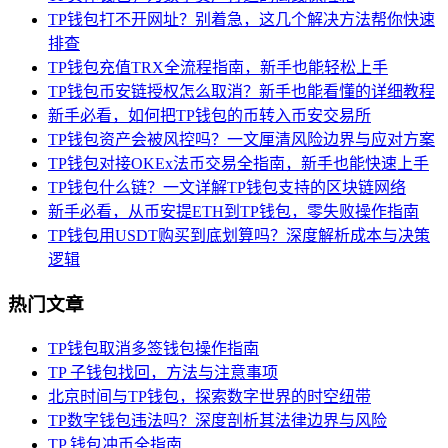
TP钱包打不开网址？别着急，这几个解决方法帮你快速
排查
TP钱包充值TRX全流程指南，新手也能轻松上手
TP钱包币安链授权怎么取消？新手也能看懂的详细教程
新手必看，如何把TP钱包的币转入币安交易所
TP钱包资产会被风控吗？一文厘清风险边界与应对方案
TP钱包对接OKEx法币交易全指南，新手也能快速上手
TP钱包什么链？一文详解TP钱包支持的区块链网络
新手必看，从币安提ETH到TP钱包，零失败操作指南
TP钱包用USDT购买到底划算吗？深度解析成本与决策
逻辑
热门文章
TP钱包取消多签钱包操作指南
TP 子钱包找回，方法与注意事项
北京时间与TP钱包，探索数字世界的时空纽带
TP数字钱包违法吗？深度剖析其法律边界与风险
TP 钱包冲币全指南