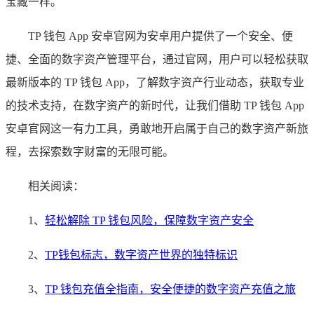
宝藏一样。
TP 钱包 App 安卓官网为安卓用户提供了一个安全、便
捷、全面的数字资产管理平台，通过官网，用户可以轻松获取
最新版本的 TP 钱包 App，了解数字资产行业动态，获取专业
的技术支持，在数字资产的新时代，让我们借助 TP 钱包 App
安卓官网这一有力工具，勇敢地开启属于自己的数字资产新旅
程，去探索数字财富的无限可能。
相关阅读：
1、
轻松解除 TP 钱包风险，保障数字资产安全
2、
TP钱包标志，数字资产世界的独特标识
3、
TP 钱包充值全指南，安全便捷的数字资产充值之旅