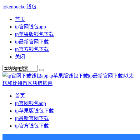
tokenpocket钱包
首页
tp官网钱包app
tp苹果版钱包下载
tp最新官网下载
tp官方钱包下载
关闭
首页
tp官网钱包app
tp苹果版钱包下载
tp最新官网下载
tp官方钱包下载