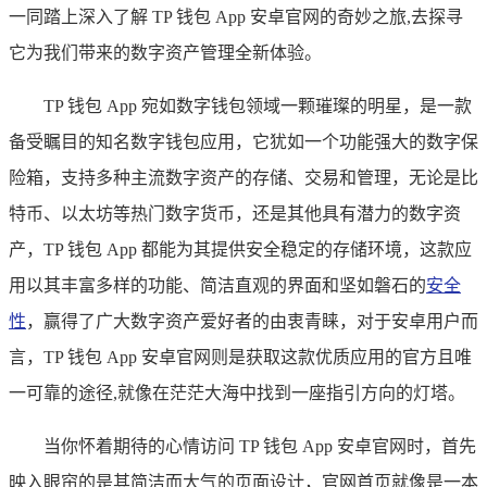
一同踏上深入了解 TP 钱包 App 安卓官网的奇妙之旅,去探寻
它为我们带来的数字资产管理全新体验。
TP 钱包 App 宛如数字钱包领域一颗璀璨的明星，是一款
备受瞩目的知名数字钱包应用，它犹如一个功能强大的数字保
险箱，支持多种主流数字资产的存储、交易和管理，无论是比
特币、以太坊等热门数字货币，还是其他具有潜力的数字资
产，TP 钱包 App 都能为其提供安全稳定的存储环境，这款应
用以其丰富多样的功能、简洁直观的界面和坚如磐石的
安全
性
，赢得了广大数字资产爱好者的由衷青睐，对于安卓用户而
言，TP 钱包 App 安卓官网则是获取这款优质应用的官方且唯
一可靠的途径,就像在茫茫大海中找到一座指引方向的灯塔。
当你怀着期待的心情访问 TP 钱包 App 安卓官网时，首先
映入眼帘的是其简洁而大气的页面设计，官网首页就像是一本