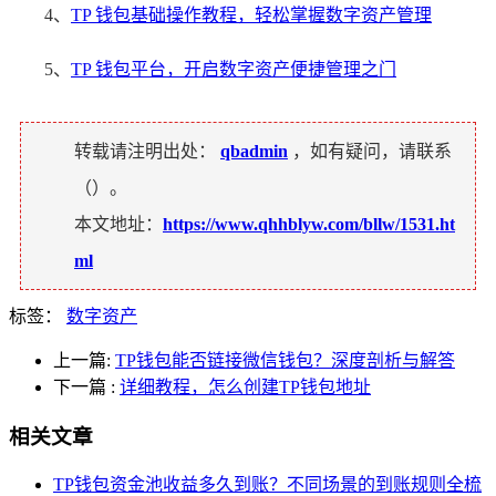
4、
TP 钱包基础操作教程，轻松掌握数字资产管理
5、
TP 钱包平台，开启数字资产便捷管理之门
转载请注明出处：
qbadmin
，如有疑问，请联系
（
）。
本文地址：
https://www.qhhblyw.com/bllw/1531.ht
ml
标签：
数字资产
上一篇:
TP钱包能否链接微信钱包？深度剖析与解答
下一篇
:
详细教程，怎么创建TP钱包地址
相关文章
TP钱包资金池收益多久到账？不同场景的到账规则全梳