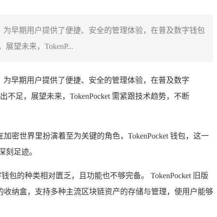
功能，为早期用户提供了便捷、安全的管理体验，在普及数字钱包
来，TokenP...
，为早期用户提供了便捷、安全的管理体验，在普及数字
展望未来，TokenPocket 需紧跟技术趋势，不断
界里扮演着至为关键的角色，TokenPocket 钱包，这一
深刻足迹。
的种类相对匮乏，且功能也不够完备。 TokenPocket 旧版
的收纳盒，支持多种主流区块链资产的存储与管理，使用户能够