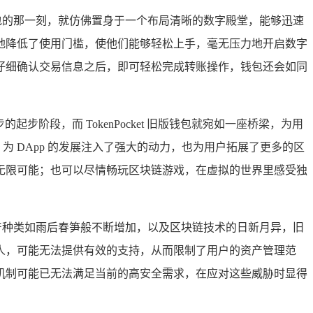
开钱包的那一刻，就仿佛置身于一个布局清晰的数字殿堂，能够迅速
地降低了使用门槛，使他们能够轻松上手，毫无压力地开启数字
仔细确认交易信息之后，即可轻松完成转账操作，钱包还会如同
的起步阶段，而 TokenPocket 旧版钱包就宛如一座桥梁，为用
为 DApp 的发展注入了强大的动力，也为用户拓展了更多的区
的无限可能；也可以尽情畅玩区块链游戏，在虚拟的世界里感受独
字资产种类如雨后春笋般不断增加，以及区块链技术的日新月异，旧
人，可能无法提供有效的支持，从而限制了用户的资产管理范
机制可能已无法满足当前的高安全需求，在应对这些威胁时显得