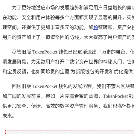
为了更好地适应市场的发展趋势和满足用户日益增长的需求，
在功能、安全和用户体验等多个方面都实现了显著的提升，宛
理空间，还提供了更加丰富多元的功能，如
跨
链转账、资产兑
用户的资产加上了一道道坚固的防线，大大提高了用户资产的
尽管旧版 TokenPocket 钱包已经逐渐退出了历
期发展阶段，为无数用户打开了数字资产世界的神秘大门，它
和宝贵反馈，也如同珍贵的宝藏,为新版钱包的开发和优化提供
回顾旧版 TokenPocket 钱包的发展历程，我们
加广阔的发展前景，宛如一片充满希望的蓝海，TokenPoc
供更加安全、便捷、高效的数字资产管理服务，我们也满怀期
未来。