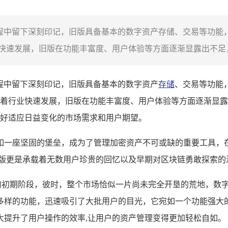
业发展历程中留下深刻印记，旧版具备基本的数字资产存储、交易等
发展，旧版在功能丰富度、用户体验等方面逐渐显露出不足，展望未
发展历程中留下深刻印记，旧版具备基本的数字资产
存储
、交易等功能
业快速发展，旧版在功能丰富度、用户体验等方面逐渐显露出不足，
好适应日益变化的市场需求和用户期望。
座坚固的堡垒，成为了管理加密资产不可或缺的重要工具，在加密世
旧版更是承载着无数用户珍贵的回忆以及早期对区块链勇敢探索的
发展的初期阶段，彼时，整个市场恰似一片尚未完全开垦的荒地，数字钱包
多样的功能，迅速吸引了大批用户的目光，它宛如一个功能强大
大提升了用户操作的效率,让用户的资产管理变得更加轻松自如。