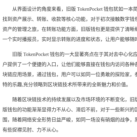
从界面设计的角度来看，旧版 TokenPocket 钱
找到资产展示、转账、收款等核心功能，对于初次接触数字钱
资产的管理之旅，在转账功能方面，旧版钱包更是提供了清晰
一个实时播报员，实时显示转账的进度和状态，让用户能够随
旧版 TokenPocket 钱包的一大显著亮点在于其对去中心
户提供了一个便捷的入口，让他们能够直接在钱包内访问各种各样的
块链应用场景，通过钱包，用户可以如同一位勇敢的探险家，参
特的乐趣,充分领略到区块链技术所带来的全新魅力和价值。
随着区块链技术的持续发展以及市场环境的不断变化，旧版 
版钱包的功能渐渐显得力不从心、滞后不前，对于一些新兴的
围，随着网络安全形势日益严峻，如同一场没有硝烟的战争，
有些捉襟见肘、力不从心。