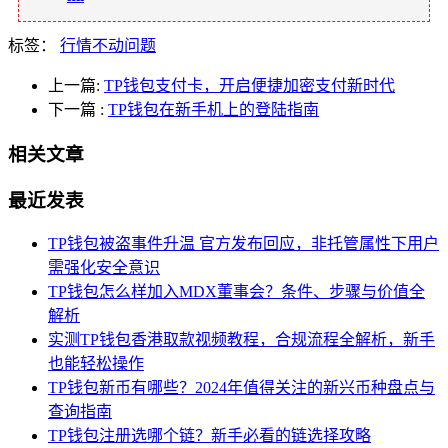
标签：
行情不动问题
上一篇:
TP钱包支付卡，开启便捷加密支付新时代
下一篇
:
TP钱包在新手机上的登陆指南
相关文章
最近发表
TP钱包被盗事件升温 官方发布回应，非托管属性下用户
需强化安全意识
TP钱包怎么样加入MDX董事会？条件、步骤与价值全
解析
实测TP钱包香港取款视频教程，合规流程全解析，新手
也能轻松操作
TP钱包新币有哪些？2024年值得关注的新兴币种盘点与
查询指南
TP钱包注册选哪个链？新手必看的链选择攻略