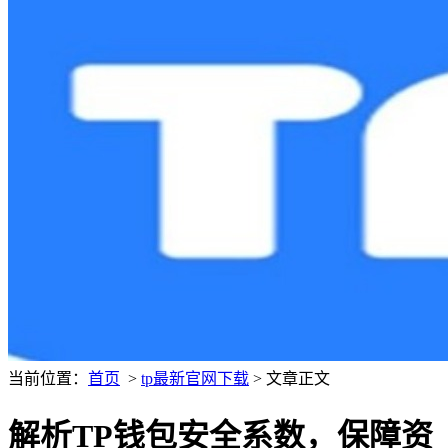
当前位置：
首页
>
tp最新官网下载
> 文章正文
解析TP钱包安全系数，保障资