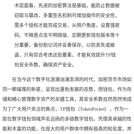
术层面看，先进的加密算法是基础，能防止数据被
窃取与篡改，多重签名机制可增加操作的安全性，
需多个授权才能完成交易，从用户角度，设置强密
码、不随意点击不明链接、定期更新钱包版本等十
分重要，备份助记词并妥善保存，以防丢失或被
盗，只有综合考虑这些要素，才能有效提升TP钱
包安全系数，确保资产安全。
在当今这个数字化浪潮汹涌澎湃的时代，加密货币市场如
同一颗璀璨的新星，呈现出蓬勃发展的态势，而钱包，作为存
储和精心管理数字资产的关键工具，其安全系数自然而然地成
为了广大用户关注的焦点，TP钱包（TokenPocket），作为一
款在数字钱包领域声名远扬的多链数字钱包，凭借其卓越的性
能和丰富的功能，在庞大的用户群体中拥有极高的知名度，并