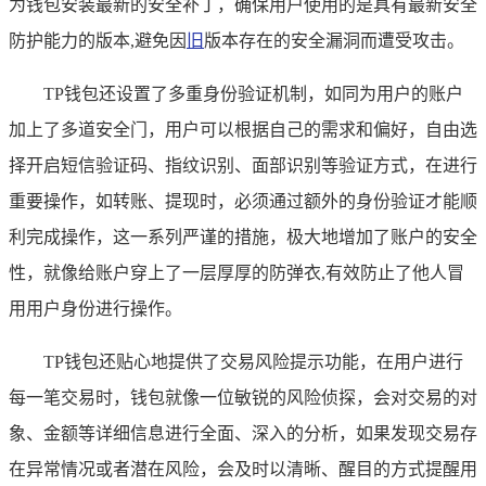
为钱包安装最新的安全补丁，确保用户使用的是具有最新安全
防护能力的版本,避免因
旧
版本存在的安全漏洞而遭受攻击。
TP钱包还设置了多重身份验证机制，如同为用户的账户
加上了多道安全门，用户可以根据自己的需求和偏好，自由选
择开启短信验证码、指纹识别、面部识别等验证方式，在进行
重要操作，如转账、提现时，必须通过额外的身份验证才能顺
利完成操作，这一系列严谨的措施，极大地增加了账户的安全
性，就像给账户穿上了一层厚厚的防弹衣,有效防止了他人冒
用用户身份进行操作。
TP钱包还贴心地提供了交易风险提示功能，在用户进行
每一笔交易时，钱包就像一位敏锐的风险侦探，会对交易的对
象、金额等详细信息进行全面、深入的分析，如果发现交易存
在异常情况或者潜在风险，会及时以清晰、醒目的方式提醒用