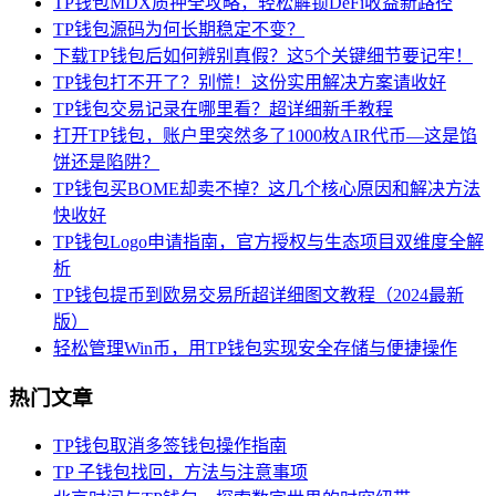
TP钱包MDX质押全攻略，轻松解锁DeFi收益新路径
TP钱包源码为何长期稳定不变？
下载TP钱包后如何辨别真假？这5个关键细节要记牢！
TP钱包打不开了？别慌！这份实用解决方案请收好
TP钱包交易记录在哪里看？超详细新手教程
打开TP钱包，账户里突然多了1000枚AIR代币—这是馅
饼还是陷阱？
TP钱包买BOME却卖不掉？这几个核心原因和解决方法
快收好
TP钱包Logo申请指南，官方授权与生态项目双维度全解
析
TP钱包提币到欧易交易所超详细图文教程（2024最新
版）
轻松管理Win币，用TP钱包实现安全存储与便捷操作
热门文章
TP钱包取消多签钱包操作指南
TP 子钱包找回，方法与注意事项