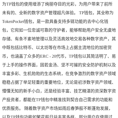
为TP钱包的使用增添了绚丽夺目的光彩，为用户带来了前所
未有的、全新的数字资产管理超凡体验。 TP钱包，其全称为
TokenPocket钱包，是一款具备支持多链功能的去中心化钱
包，它宛如一位忠诚可靠的守护者，能够帮助用户安全无虞地
存储、有条不紊地管理以及灵活高效地交易各种数字资产，其
中既包括比特币、以太坊等在市场上占据主流地位的加密货
币，也涵盖了众多的ERC - 20代币，TP钱包以其简洁明了、易
于上手的操作界面，固若金汤、坚不可摧的安全防护机制以及
丰富多彩、生机勃勃的生态系统，在竞争激烈的数字资产领域
稳稳占据了举足轻重的重要地位，无论是初涉数字资产领域、
懵懂无知的新手小白，还是经验丰富、技艺精湛的资深数字资
产投资者，都能在TP钱包中精准找到契合自己需求的功能和
优质服务。 随着数字资产市场如雨后春笋般不断蓬勃发展，
以及TP钱包功能如繁花般日益丰富多样，部分用户在使用过