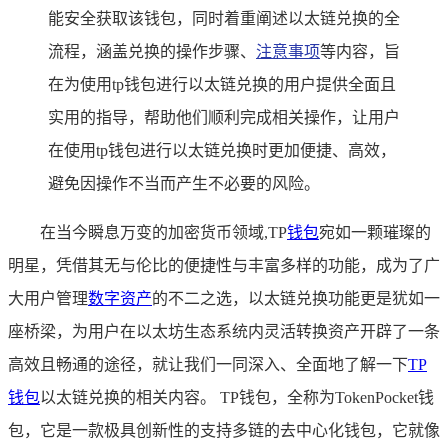
能安全获取该钱包，同时着重阐述以太链兑换的全
流程，涵盖兑换的操作步骤、
注意事项
等内容，旨
在为使用tp钱包进行以太链兑换的用户提供全面且
实用的指导，帮助他们顺利完成相关操作，让用户
在使用tp钱包进行以太链兑换时更加便捷、高效，
避免因操作不当而产生不必要的风险。
在当今瞬息万变的加密货币领域,TP
钱包
宛如一颗璀璨的
明星，凭借其无与伦比的便捷性与丰富多样的功能，成为了广
大用户管理
数字资产
的不二之选，以太链兑换功能更是犹如一
座桥梁，为用户在以太坊生态系统内灵活转换资产开辟了一条
高效且畅通的途径，就让我们一同深入、全面地了解一下
TP
钱包
以太链兑换的相关内容。 TP钱包，全称为TokenPocket钱
包，它是一款极具创新性的支持多链的去中心化钱包，它就像