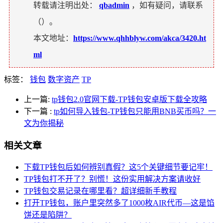
转载请注明出处：
qbadmin
，如有疑问，请联系
（
）。
本文地址：
https://www.qhhblyw.com/akca/3420.ht
ml
标签：
钱包
数字资产
TP
上一篇:
tp钱包2.0官网下载-TP钱包安卓版下载全攻略
下一篇
:
tp如何导入钱包-TP钱包只能用BNB买币吗？一
文为你揭秘
相关文章
下载TP钱包后如何辨别真假？这5个关键细节要记牢！
TP钱包打不开了？别慌！这份实用解决方案请收好
TP钱包交易记录在哪里看？超详细新手教程
打开TP钱包，账户里突然多了1000枚AIR代币—这是馅
饼还是陷阱？