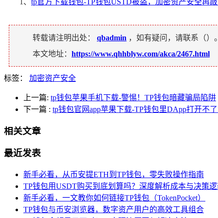
1、
tp官方下载钱包-TP钱包USTD被盗，加密资产安全再
转载请注明出处：
qbadmin
，如有疑问，请联系（
）
本文地址：
https://www.qhhblyw.com/akca/2467.html
标签：
加密资产安全
上一篇:
tp钱包苹果手机下载-警惕！TP钱包暗藏骗局陷阱
下一篇
:
tp钱包官网app苹果下载-TP钱包里DApp打开
相关文章
最近发表
新手必看，从币安提ETH到TP钱包，零失败操作指南
TP钱包用USDT购买到底划算吗？深度解析成本与决策逻
新手必看，一文教你如何链接TP钱包（TokenPocket）
TP钱包与币安浏览器，数字资产用户的高效工具组合