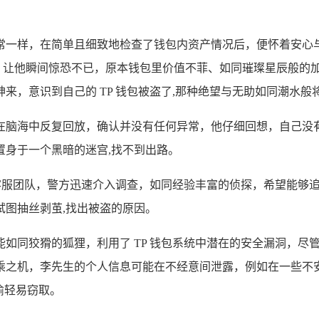
常一样，在简单且细致地检查了钱包内资产情况后，便怀着安心与
雳，让他瞬间惊恐不已，原本钱包里价值不菲、如同璀璨星辰般的
来，意识到自己的 TP 钱包被盗了,那种绝望与无助如同潮水般
在脑海中反复回放，确认并没有任何异常，他仔细回想，自己没
置身于一个黑暗的迷宫,找不到出路。
客服团队，警方迅速介入调查，如同经验丰富的侦探，希望能够追
图抽丝剥茧,找出被盗的原因。
如同狡猾的狐狸，利用了 TP 钱包系统中潜在的安全漏洞，尽
乘之机，李先生的个人信息可能在不经意间泄露，例如在一些不
偷轻易窃取。