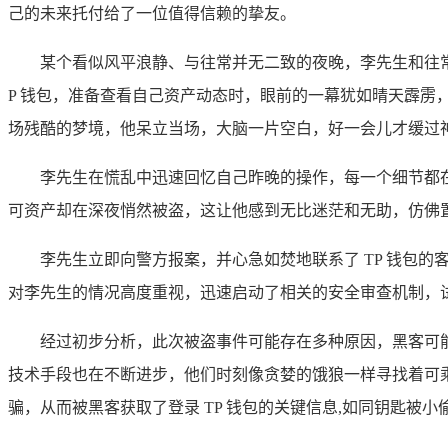
己的未来托付给了一位值得信赖的挚友。
某个看似风平浪静、与往常并无二致的夜晚，李先生和往
P 钱包，准备查看自己资产动态时，眼前的一幕犹如晴天霹
场残酷的梦境，他呆立当场，大脑一片空白，好一会儿才缓过神
李先生在慌乱中迅速回忆自己昨晚的操作，每一个细节都
可资产却在深夜悄然被盗，这让他感到无比迷茫和无助，仿佛
李先生立即向警方报案，并心急如焚地联系了 TP 钱包的
对李先生的情况高度重视，迅速启动了相关的安全审查机制，试
经过初步分析，此次被盗事件可能存在多种原因，黑客可能
技术手段也在不断进步，他们时刻像贪婪的饿狼一样寻找着可
骗，从而被黑客获取了登录 TP 钱包的关键信息,如同钥匙被小