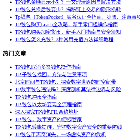
TP钱包金额显示不对？一文理清原因与解决方法
TP钱包兑换后钱变少？揭秘链上交易的隐形损耗
Tp钱包（TokenPocket）实名认证全指南，步骤、注意
TP钱包购买Leash全攻略，新手零门槛操作指南
TP钱包购买加密货币，新手入门指南与安全须知
TP钱包怎么充钱？2种常用充值方法详细教程
热门文章
TP钱包取消多签钱包操作指南
TP 子钱包找回，方法与注意事项
北京时间与TP钱包，探索数字世界的时空纽带
TP数字钱包违法吗？深度剖析其法律边界与风险
TP 钱包冲币全指南
TP 钱包以太坊变现全流程指南
深入探究TP钱包FIL合约地址
TP 钱包，数字资产的便捷管家
TP 钱包转账提醒，守护数字资产安全的重要防线
TP钱包币离奇消失，一场虚拟资产的危机