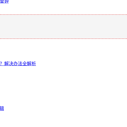
敲警钟
。
不了？解决办法全解析
辑