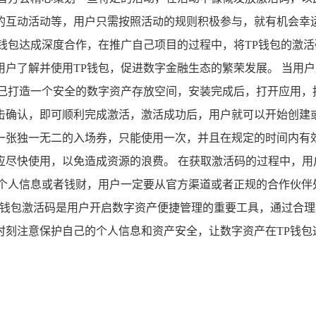
互动活动等，用户只需按照活动的规则积极参与，就有机会幸运
钱包达成深度合作，在推广自己项目的过程中，将TP钱包的激
户了解并使用TP钱包，促进数字金融生态的繁荣发展。 当用户
自己打造一个安全的数字资产存放空间，安装完成后，打开应用，
击确认，即可顺利完成激活，激活成功后，用户就可以开始创建或
一张独一无二的入场券，只能使用一次，并且在规定的时间内有
应尽快使用，以免造成资源的浪费。 在获取激活码的过程中，用
的个人信息或者钱财，用户一定要从官方渠道或者正规的合作伙伴
P钱包激活码是用户开启数字资产便捷管理的重要工具，通过合理
时刻注意保护自己的个人信息和资产安全，让数字资产在TP钱包