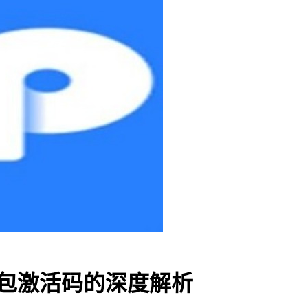
钱包激活码的深度解析