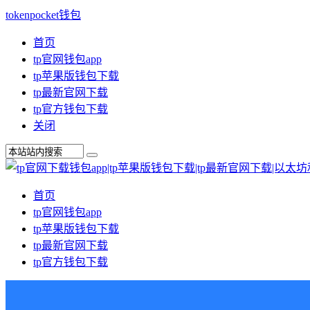
tokenpocket钱包
首页
tp官网钱包app
tp苹果版钱包下载
tp最新官网下载
tp官方钱包下载
关闭
首页
tp官网钱包app
tp苹果版钱包下载
tp最新官网下载
tp官方钱包下载