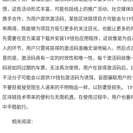
馈，这些活动形式丰富，可能包括线上的推广活动、社交媒体的
携手合作，为用户提供激活码，某些区块链项目方可能会与TP
举两得，既能够为项目方吸引更多的关注目光，也能让更多的用
先需要在官方渠道下载并安装TP钱包应用程序，这就像是为
入的环节，用户只需将获得的激活码准确无误地输入，然后点
意的是，激活码具有一定的时效性和唯一性，每个激活码就像
码将如同过期的车票，无法再次使用，用户在获得激活码后，
不法分子可能会以提供TP钱包激活码为诱饵，妄图骗取用户
不要轻易接受陌生人递来的不明物品一样，以防遭受损失。 T
区块链技术带来的便利与无限机遇，在使用过程中，用户也要
中平稳航行。
相关阅读：