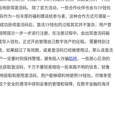
地获得激活码。 除了官方活动，一些合作伙伴也会与TP钱包
活码作为一份丰厚的福利赠送给参与者，这种合作方式可谓是一
成功获得激活码后，激活TP钱包的过程其实并不复杂，用户首
按照提示一步一步进行注册，在注册过程中，会出现激活码输
导入钱包，正式开启管理自己数字资产的征程。 需要特别注
效，如果超过了有效期，或者激活码已经被使用过，那么该激活
户一定要时刻保持警惕，避免陷入诈骗
陷阱
，一些居心叵测的
处获取激活码，千万不要轻易相信一些来路不明的信息，就像
地获取和使用激活码，用户能够顺利地使用TP钱包，尽情享受
这个安全的港湾中得到妥善的管理和保障，在数字金融的海洋