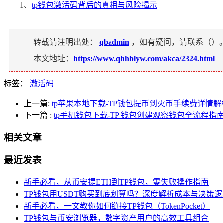
1、
tp钱包激活码背后的真相与风险揭示
转载请注明出处：
qbadmin
，如有疑问，请联系（
）
本文地址：
https://www.qhhblyw.com/akca/2324.html
标签：
激活码
上一篇:
tp苹果本地下载-TP钱包提币到火币手续费详情解
下一篇
:
tp手机钱包下载-TP 钱包创建观察钱包全流程指
相关文章
最近发表
新手必看，从币安提ETH到TP钱包，零失败操作指南
TP钱包用USDT购买到底划算吗？深度解析成本与决策逻
新手必看，一文教你如何链接TP钱包（TokenPocket）
TP钱包与币安浏览器，数字资产用户的高效工具组合