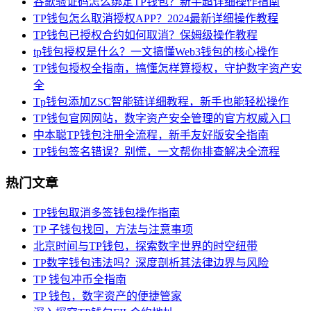
谷歌验证码怎么绑定TP钱包？新手超详细操作指南
TP钱包怎么取消授权APP？2024最新详细操作教程
TP钱包已授权合约如何取消？保姆级操作教程
tp钱包授权是什么？一文搞懂Web3钱包的核心操作
TP钱包授权全指南，搞懂怎样算授权，守护数字资产安
全
Tp钱包添加ZSC智能链详细教程，新手也能轻松操作
TP钱包官网网站，数字资产安全管理的官方权威入口
中本聪TP钱包注册全流程，新手友好版安全指南
TP钱包签名错误？别慌，一文帮你排查解决全流程
热门文章
TP钱包取消多签钱包操作指南
TP 子钱包找回，方法与注意事项
北京时间与TP钱包，探索数字世界的时空纽带
TP数字钱包违法吗？深度剖析其法律边界与风险
TP 钱包冲币全指南
TP 钱包，数字资产的便捷管家