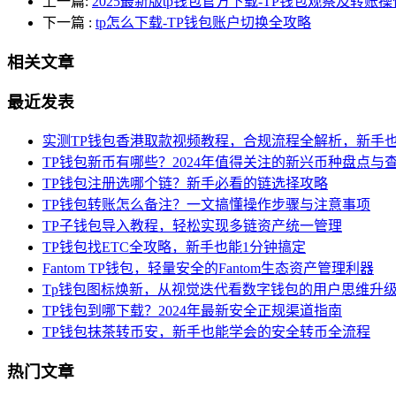
上一篇:
2025最新版tp钱包官方下载-TP钱包观察及转账
下一篇
:
tp怎么下载-TP钱包账户切换全攻略
相关文章
最近发表
实测TP钱包香港取款视频教程，合规流程全解析，新手
TP钱包新币有哪些？2024年值得关注的新兴币种盘点与
TP钱包注册选哪个链？新手必看的链选择攻略
TP钱包转账怎么备注？一文搞懂操作步骤与注意事项
TP子钱包导入教程，轻松实现多链资产统一管理
TP钱包找ETC全攻略，新手也能1分钟搞定
Fantom TP钱包，轻量安全的Fantom生态资产管理利器
Tp钱包图标焕新，从视觉迭代看数字钱包的用户思维升
TP钱包到哪下载？2024年最新安全正规渠道指南
TP钱包抹茶转币安，新手也能学会的安全转币全流程
热门文章