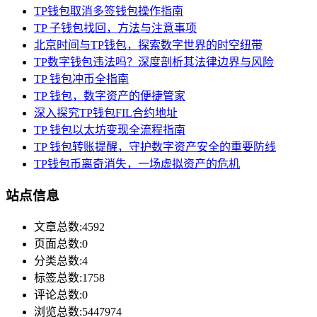
TP钱包取消多签钱包操作指南
TP 子钱包找回，方法与注意事项
北京时间与TP钱包，探索数字世界的时空纽带
TP数字钱包违法吗？深度剖析其法律边界与风险
TP 钱包冲币全指南
TP 钱包，数字资产的便捷管家
深入探究TP钱包FIL合约地址
TP 钱包以太坊变现全流程指南
TP 钱包转账提醒，守护数字资产安全的重要防线
TP钱包币离奇消失，一场虚拟资产的危机
站点信息
文章总数:4592
页面总数:0
分类总数:4
标签总数:1758
评论总数:0
浏览总数:5447974