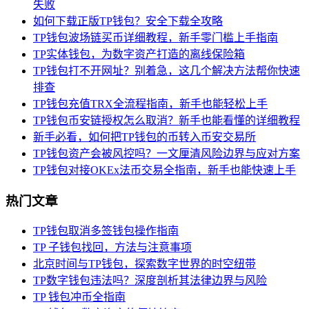
失败
如何下载正版TP钱包？安全下载全攻略
TP钱包波场链买币详细教程，新手零门槛上手指南
TP实体钱包，为数字资产打造的离线保险箱
TP钱包打不开网址？别着急，这几个解决方法帮你快速
排查
TP钱包充值TRX全流程指南，新手也能轻松上手
TP钱包币安链授权怎么取消？新手也能看懂的详细教程
新手必看，如何把TP钱包的币转入币安交易所
TP钱包资产会被风控吗？一文厘清风险边界与应对方案
TP钱包对接OKEx法币交易全指南，新手也能快速上手
热门文章
TP钱包取消多签钱包操作指南
TP 子钱包找回，方法与注意事项
北京时间与TP钱包，探索数字世界的时空纽带
TP数字钱包违法吗？深度剖析其法律边界与风险
TP 钱包冲币全指南