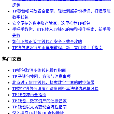
步骤
TP钱包帐号改名全指南，轻松调整身份标识，打造专属
数字钱包
安全便捷的数字资产管家，这里推荐TP钱包
手把手教你，ETH转入TP钱包的完整操作指南，新手零
失败
如何下载正版TP钱包？安全下载全攻略
TP钱包波场链买币详细教程，新手零门槛上手指南
热门文章
TP钱包取消多签钱包操作指南
TP 子钱包找回，方法与注意事项
北京时间与TP钱包，探索数字世界的时空纽带
TP数字钱包违法吗？深度剖析其法律边界与风险
TP 钱包冲币全指南
TP 钱包，数字资产的便捷管家
TP 钱包以太坊变现全流程指南
深入探究TP钱包FIL合约地址