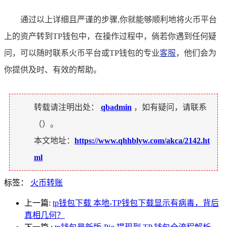
通过以上详细且严谨的步骤,你就能够顺利地将火币平台
上的资产转到TP钱包中，在操作过程中，倘若你遇到任何疑
问，可以随时联系火币平台或TP钱包的专业
客服
，他们会为
你提供及时、有效的帮助。
转载请注明出处：
qbadmin
，如有疑问，请联系
（
）。
本文地址：
https://www.qhhblyw.com/akca/2142.ht
ml
标签：
火币转账
上一篇:
tp钱包下载 本地-TP钱包下载显示有病毒，背后
真相几何？