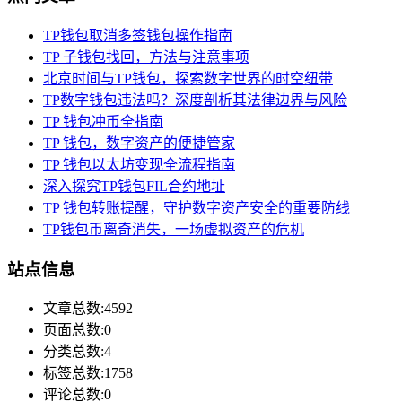
TP钱包取消多签钱包操作指南
TP 子钱包找回，方法与注意事项
北京时间与TP钱包，探索数字世界的时空纽带
TP数字钱包违法吗？深度剖析其法律边界与风险
TP 钱包冲币全指南
TP 钱包，数字资产的便捷管家
TP 钱包以太坊变现全流程指南
深入探究TP钱包FIL合约地址
TP 钱包转账提醒，守护数字资产安全的重要防线
TP钱包币离奇消失，一场虚拟资产的危机
站点信息
文章总数:4592
页面总数:0
分类总数:4
标签总数:1758
评论总数:0