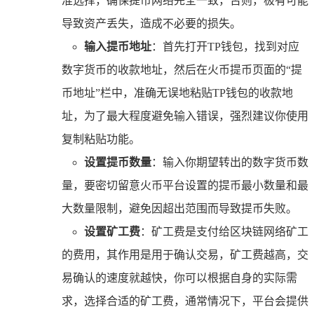
准选择，确保提币网络完全一致，否则，极有可能
导致资产丢失，造成不必要的损失。
输入提币地址
：首先打开TP钱包，找到对应
数字货币的收款地址，然后在火币提币页面的“提
币地址”栏中，准确无误地粘贴TP钱包的收款地
址，为了最大程度避免输入错误，强烈建议你使用
复制粘贴功能。
设置提币数量
：输入你期望转出的数字货币数
量，要密切留意火币平台设置的提币最小数量和最
大数量限制，避免因超出范围而导致提币失败。
设置矿工费
：矿工费是支付给区块链网络矿工
的费用，其作用是用于确认交易，矿工费越高，交
易确认的速度就越快，你可以根据自身的实际需
求，选择合适的矿工费，通常情况下，平台会提供