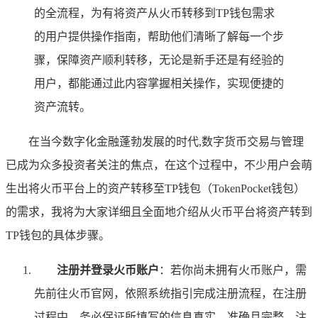
的全流程，为有将资产从火币转移到TP钱包需求
的用户提供操作指南，帮助他们清晰了解每一个步
骤，保障资产顺利转移，无论是新手还是有经验的
用户，都能通过此内容掌握相关操作，实现便捷的
资产流转。
在当今数字化金融蓬勃发展的时代,数字货币交易与管理
已成为众多投资者关注的焦点，在这个过程中，不少用户会萌
生出将火币平台上的资产转移至TP钱包（TokenPocket钱包）
的需求，我将为大家详细且全面地介绍从火币平台将资产转到
TP钱包的具体步骤。
注册并登录火币账户
：若你尚未拥有火币账户，需
先前往火币官网，依照系统指引完成注册流程，在注册
过程中，务必保证所填写的信息真实、准确且完整，注