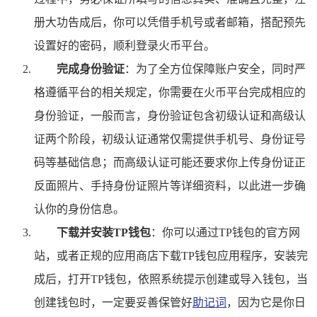
册大功告成后，你可以凭借手机号或者邮箱，搭配预先
设置好的密码，顺利登录火币平台。
完成身份验证
：为了全方位保障账户安全，同时严
格遵循平台的相关规定，你需要在火币平台完成相应的
身份验证，一般而言，身份验证包含初级认证和高级认
证两个阶段，初级认证通常仅需提供手机号、身份证号
码等基础信息；而高级认证可能还要求你上传身份证正
反面照片、手持身份证照片等详细资料，以此进一步确
认你的身份信息。
下载并安装TP钱包
：你可以通过TP钱包的官方网
站，或者正规的应用商店下载TP钱包应用程序，安装完
成后，打开TP钱包，依照系统提示创建或导入钱包，当
创建钱包时，一定要妥善保管好
助记词
，因为它是你日