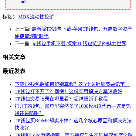
ml
标签：
MDX流动性挖矿
上一篇:
最新版TP钱包下载-苹果TP钱包，开启数字资产
便捷管理新时代
下一篇
:
tp钱包手机下载-探索TP钱包链游的魅力世界
相关文章
最近发表
下载TP钱包后如何辨别真假？这5个关键细节要记牢！
TP钱包打不开了？别慌！这份实用解决方案请收好
TP钱包交易记录在哪里看？超详细新手教程
打开TP钱包，账户里突然多了1000枚AIR代币—这是馅
饼还是陷阱？
TP钱包买BOME却卖不掉？这几个核心原因和解决方法
快收好
TP钱包Logo申请指南，官方授权与生态项目双维度全解