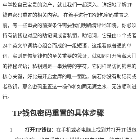
牢掌控自己宝贵的资产，就让我们一起深入、详细地了解TP
钱包密码重置的相关内容。 在着手进行TP钱包密码重置之
前，有一些重要的前提条件需要我们明确清晰地知晓，你必须
持有该钱包对应的助记词或者私钥，助记词，它是由12个或者
24个英文单词精心组合而成的一组短语，这组看似普通的单
词，实则是恢复钱包的至关重要的凭证，就如同打开宝藏大门
的神秘咒语；私钥则是一串独特的字符，它同样是访问钱包的
核心关键，好比是开启金库的唯一钥匙，倘若你没有助记词或
者私钥，那么密码重置这一操作将如同无源之水，无法顺利进
行。
TP钱包密码重置的具体步骤
打开TP钱包
：在手机或者电脑上找到并打开TP钱包