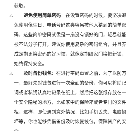
获取。
避免使用简单密码
：在设置密码的时候，要坚决避
免使用像生日、电话号码这类容易被他人猜到的简单密
码，这些简单密码就像是一扇没有锁好的门，轻易就能
被不法分子打开，建议你使用复杂的密码组合，并且养
成定期更换密码的好习惯，就像定期给家门换把新锁，
始终保持安全。
及时备份钱包
：在进行密码重置之前，为了以防万
一，最好先对钱包进行一次全面的备份，你可以将助记
词或者私钥认真地记录在纸上，然后把这张纸存放在一
个安全隐秘的地方，比如家中的保险箱或者专门的文件
柜，这样，即使遇到意外情况，比如手机丢失、电脑损
坏等，你也能够凭借备份及时恢复钱包，保障资产的安