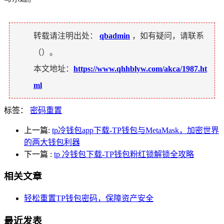
转载请注明出处：
qbadmin
，如有疑问，请联系
（
）。
本文地址：
https://www.qhhblyw.com/akca/1987.ht
ml
标签：
密码重置
上一篇:
tp冷钱包app下载-TP钱包与MetaMask，加密世界
的两大钱包利器
下一篇
:
tp 冷钱包下载-TP钱包粉红锁解锁全攻略
相关文章
轻松重置TP钱包密码，保障资产安全
最近发表