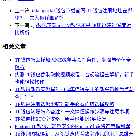
上一篇:
tokenpocket钱包下载官网-TP钱包注册地址在哪
里？一文为你详细解答
下一篇
:
tp钱包下载 ios-IM钱包还是TP钱包好？深度对
比解析
相关文章
TP钱包怎么样加入MDX董事会？条件、步骤与价值全
解析
实测TP钱包香港取款视频教程，合规流程全解析，新手
也能轻松操作
TP钱包新币有哪些？2024年值得关注的新兴币种盘点与
查询指南
TP钱包注册选哪个链？新手必看的链选择攻略
TP钱包转账怎么备注？一文搞懂操作步骤与注意事项
TP钱包找ETC全攻略，新手也能1分钟搞定
Fantom TP钱包，轻量安全的Fantom生态资产管理利器
Tp钱包图标焕新，从视觉迭代看数字钱包的用户思维升