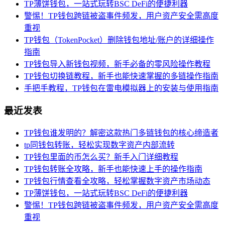
TP薄饼钱包，一站式玩转BSC DeFi的便捷利器
警惕！TP钱包跨链被盗事件频发，用户资产安全需高度
重视
TP钱包（TokenPocket）删除钱包地址/账户的详细操作
指南
TP钱包导入新钱包视频，新手必备的零风险操作教程
TP钱包切换链教程，新手也能快速掌握的多链操作指南
手把手教程，TP钱包在雷电模拟器上的安装与使用指南
最近发表
TP钱包谁发明的？解密这款热门多链钱包的核心缔造者
tp同钱包转账，轻松实现数字资产内部流转
TP钱包里面的币怎么买？新手入门详细教程
TP钱包转账全攻略，新手也能快速上手的操作指南
TP钱包行情查看全攻略，轻松掌握数字资产市场动态
TP薄饼钱包，一站式玩转BSC DeFi的便捷利器
警惕！TP钱包跨链被盗事件频发，用户资产安全需高度
重视