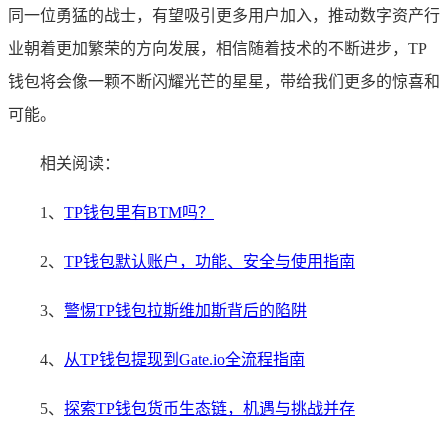
同一位勇猛的战士，有望吸引更多用户加入，推动数字资产行
业朝着更加繁荣的方向发展，相信随着技术的不断进步，TP
钱包将会像一颗不断闪耀光芒的星星，带给我们更多的惊喜和
可能。
相关阅读：
1、
TP钱包里有BTM吗？
2、
TP钱包默认账户，功能、安全与使用指南
3、
警惕TP钱包拉斯维加斯背后的陷阱
4、
从TP钱包提现到Gate.io全流程指南
5、
探索TP钱包货币生态链，机遇与挑战并存