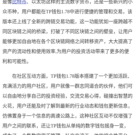
是像
比特币
、以太坊这样的主流数字货币，还是一些新兴的小
众币种，用户都能在TP钱包1.78中进行便捷的管理和交易，该
版本还上线了全新的跨链交易功能，这一功能犹如一座跨越不
同区块链之间的桥梁，打破了不同区块链之间的壁垒，让用户
能够更加自由地在各个区块链网络之间转移资产，大大提高了
资产的流动性和使用效率,为用户的投资活动带来了更多的便
利和可能性。
在社区互动方面，TP钱包1.78版本搭建了一个更加活跃、
充满活力的用户社区，用户就像一群志同道合的伙伴，他们可
以自由地分享自己的投资经验，交流交易心得，碰撞出智慧的
火花，用户还能及时了解到最新的行业动态和钱包更新信息，
仿佛置身于一个信息的高速公路上，这种社区互动不仅增强了
用户之间的联系，还让TP钱包从单纯的数字钱包摇身一变，