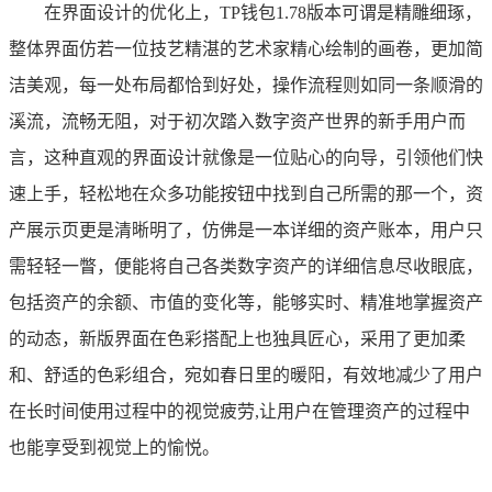
在界面设计的优化上，TP钱包1.78版本可谓是精雕细琢，
整体界面仿若一位技艺精湛的艺术家精心绘制的画卷，更加简
洁美观，每一处布局都恰到好处，操作流程则如同一条顺滑的
溪流，流畅无阻，对于初次踏入数字资产世界的新手用户而
言，这种直观的界面设计就像是一位贴心的向导，引领他们快
速上手，轻松地在众多功能按钮中找到自己所需的那一个，资
产展示页更是清晰明了，仿佛是一本详细的资产账本，用户只
需轻轻一瞥，便能将自己各类数字资产的详细信息尽收眼底，
包括资产的余额、市值的变化等，能够实时、精准地掌握资产
的动态，新版界面在色彩搭配上也独具匠心，采用了更加柔
和、舒适的色彩组合，宛如春日里的暖阳，有效地减少了用户
在长时间使用过程中的视觉疲劳,让用户在管理资产的过程中
也能享受到视觉上的愉悦。