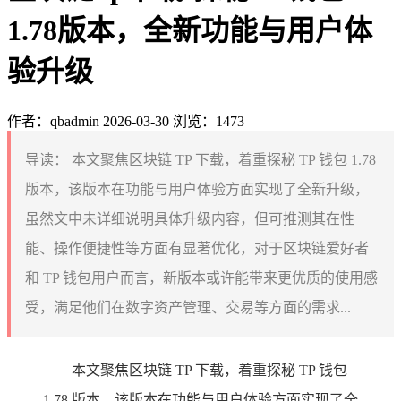
1.78版本，全新功能与用户体
验升级
作者：qbadmin
2026-03-30
浏览：1473
导读：
本文聚焦区块链 TP 下载，着重探秘 TP 钱包 1.78
版本，该版本在功能与用户体验方面实现了全新升级，
虽然文中未详细说明具体升级内容，但可推测其在性
能、操作便捷性等方面有显著优化，对于区块链爱好者
和 TP 钱包用户而言，新版本或许能带来更优质的使用感
受，满足他们在数字资产管理、交易等方面的需求...
本文聚焦区块链 TP 下载，着重探秘 TP 钱包
1.78 版本，该版本在功能与用户体验方面实现了全