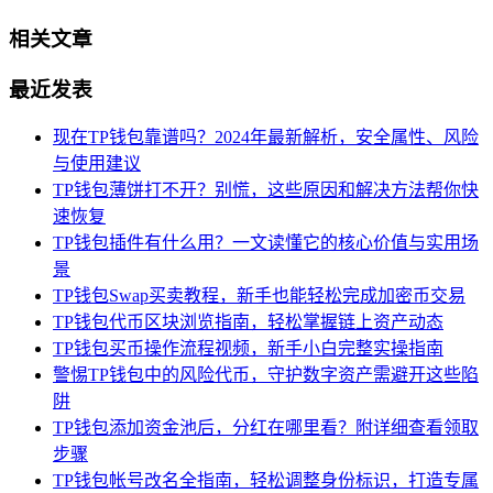
相关文章
最近发表
现在TP钱包靠谱吗？2024年最新解析，安全属性、风险
与使用建议
TP钱包薄饼打不开？别慌，这些原因和解决方法帮你快
速恢复
TP钱包插件有什么用？一文读懂它的核心价值与实用场
景
TP钱包Swap买卖教程，新手也能轻松完成加密币交易
TP钱包代币区块浏览指南，轻松掌握链上资产动态
TP钱包买币操作流程视频，新手小白完整实操指南
警惕TP钱包中的风险代币，守护数字资产需避开这些陷
阱
TP钱包添加资金池后，分红在哪里看？附详细查看领取
步骤
TP钱包帐号改名全指南，轻松调整身份标识，打造专属