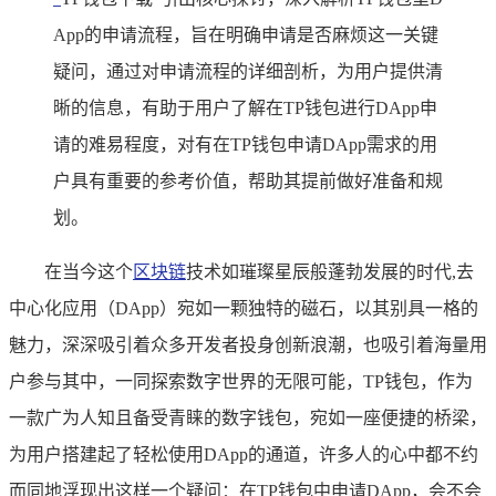
App的申请流程，旨在明确申请是否麻烦这一关键
疑问，通过对申请流程的详细剖析，为用户提供清
晰的信息，有助于用户了解在TP钱包进行DApp申
请的难易程度，对有在TP钱包申请DApp需求的用
户具有重要的参考价值，帮助其提前做好准备和规
划。
在当今这个
区块链
技术如璀璨星辰般蓬勃发展的时代,去
中心化应用（DApp）宛如一颗独特的磁石，以其别具一格的
魅力，深深吸引着众多开发者投身创新浪潮，也吸引着海量用
户参与其中，一同探索数字世界的无限可能，TP钱包，作为
一款广为人知且备受青睐的数字钱包，宛如一座便捷的桥梁，
为用户搭建起了轻松使用DApp的通道，许多人的心中都不约
而同地浮现出这样一个疑问：在TP钱包中申请DApp，会不会