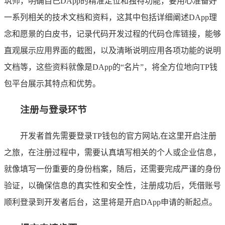
筑师，明确自己DApp的精准定位和独特功能，要用心准备好
一系列相关的技术文档和资料，这其中包括详细阐述DApp理
念和愿景的白皮书，记录代码开发过程的代码仓库链接，能够
直观展示应用界面的截图，以及清晰说明应用各项功能的说明
文档等，这些资料就像是DApp的“名片”，将全方位地向TP钱
包平台展示其特点和优势。
注册与登录环节
开发者首先需要登录TP钱包的官方网站,在这里开启注册
之旅，在注册过程中，需要认真填写相关的个人或企业信息，
就像填写一份重要的身份档案，随后，还需要完成严谨的身份
验证，以确保信息的真实性和安全性，注册成功后，凭借账号
顺利登录到开发者后台，这里将是开启DApp申请的新起点。