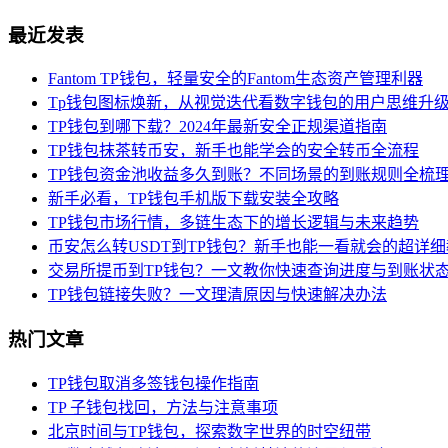
最近发表
Fantom TP钱包，轻量安全的Fantom生态资产管理利器
Tp钱包图标焕新，从视觉迭代看数字钱包的用户思维升
TP钱包到哪下载？2024年最新安全正规渠道指南
TP钱包抹茶转币安，新手也能学会的安全转币全流程
TP钱包资金池收益多久到账？不同场景的到账规则全梳
新手必看，TP钱包手机版下载安装全攻略
TP钱包市场行情，多链生态下的增长逻辑与未来趋势
币安怎么转USDT到TP钱包？新手也能一看就会的超详
交易所提币到TP钱包？一文教你快速查询进度与到账状
TP钱包链接失败？一文理清原因与快速解决办法
热门文章
TP钱包取消多签钱包操作指南
TP 子钱包找回，方法与注意事项
北京时间与TP钱包，探索数字世界的时空纽带