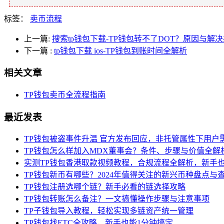
标签：
卖币流程
上一篇:
搜索tp钱包下载-TP钱包转不了DOT？原因与解
下一篇
:
tp钱包下载 ios-TP钱包到账时间全解析
相关文章
TP钱包卖币全流程指南
最近发表
TP钱包被盗事件升温 官方发布回应，非托管属性下用户
TP钱包怎么样加入MDX董事会？条件、步骤与价值全解
实测TP钱包香港取款视频教程，合规流程全解析，新手
TP钱包新币有哪些？2024年值得关注的新兴币种盘点与
TP钱包注册选哪个链？新手必看的链选择攻略
TP钱包转账怎么备注？一文搞懂操作步骤与注意事项
TP子钱包导入教程，轻松实现多链资产统一管理
TP钱包找ETC全攻略，新手也能1分钟搞定