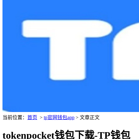
当前位置：
首页
>
tp官网钱包app
> 文章正文
tokenpocket钱包下载-TP钱包