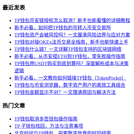
最近发表
TP钱包币安链授权怎么取消？新手也能看懂的详细教程
新手必看，如何把TP钱包的币转入币安交易所
TP钱包资产会被风控吗？一文厘清风险边界与应对方案
TP钱包对接OKEx法币交易全指南，新手也能快速上手
TP钱包什么链？一文详解TP钱包支持的区块链网络
新手必看，从币安提ETH到TP钱包，零失败操作指南
TP钱包用USDT购买到底划算吗？深度解析成本与决策
逻辑
新手必看，一文教你如何链接TP钱包（TokenPocket）
TP钱包与币安浏览器，数字资产用户的高效工具组合
TP钱包金额显示不对？一文理清原因与解决方法
热门文章
TP钱包取消多签钱包操作指南
TP 子钱包找回，方法与注意事项
北京时间与TP钱包，探索数字世界的时空纽带