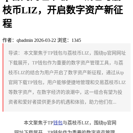
枝币LIZ，开启数字资产新征
程
作者：qbadmin
2026-03-22
浏览：1345
导读：
本文聚焦于TP钱包与荔枝币LIZ，围绕tp官网网址
下载展开，TP钱包作为重要的数字资产管理工具，与荔
枝币LIZ的结合为用户开启了数字资产新征程，通过从tp
官网下载TP钱包，用户能够便捷地管理和交易荔枝币LIZ
等数字资产，在数字经济的浪潮中，这一组合有望为投
资者和爱好者提供更多的机遇和体验，助力他们在...
本文聚焦于TP
钱包
与荔枝币LIZ，围绕tp官网
网址下载展开，TP钱包作为重要的数字资产管理