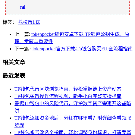
ml
标签：
荔枝币LIZ
上一篇:
tokenpocket钱包安卓下载-TP钱包公钥生成，原
理、步骤与重要性
下一篇
:
tokenpocket官方下载-Tp钱包购买FIL全流程指南
相关文章
最近发表
TP钱包代币区块浏览指南，轻松掌握链上资产动态
TP钱包买币操作流程视频，新手小白完整实操指南
警惕TP钱包中的风险代币，守护数字资产需避开这些陷
阱
TP钱包添加资金池后，分红在哪里看？附详细查看领取
步骤
TP钱包帐号改名全指南，轻松调整身份标识，打造专属