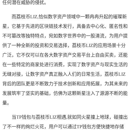
任何潜在威胁的侵扰。
而荔枝币LIZ,恰似数字资产领域中一颗冉冉升起的璀璨新
星，它基于先进的区块链技术发行，具备去中心化、匿名性和
不可篡改等独特特点，宛如数字世界中的一股清流，为用户提
供了一种全新的投资和交易选择，荔枝币LIZ的应用场景十分
广泛，它不仅可以在各大数字资产交易平台上自由买卖，还能
在一些特定的商家处进行消费，实现了数字资产与现实生活的
无缝对接，让数字资产真正融入人们的日常生活，荔枝币LIZ
背后的团队更是不断致力于技术创新和应用拓展，为其未来的
发展筑牢了坚实的基础，仿佛为这颗新星注入了源源不断的能
量。
当TP钱包与荔枝币LIZ相遇,就如同火星撞上地球，碰撞出
了不一样的绚烂火花，用户可以通过TP钱包方便快捷地存储