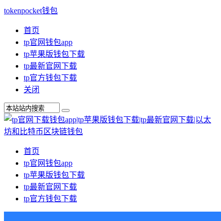
tokenpocket钱包
首页
tp官网钱包app
tp苹果版钱包下载
tp最新官网下载
tp官方钱包下载
关闭
首页
tp官网钱包app
tp苹果版钱包下载
tp最新官网下载
tp官方钱包下载