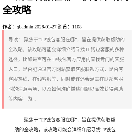
全攻略
作者：qbadmin
2026-01-27
浏览：1108
导读：
聚焦于“TP钱包客服在哪”，旨在提供获取帮助的
全攻略，该攻略可能会详细介绍寻找TP钱包客服的多种
途径，比如是否可在TP钱包官方应用内查找专门的客服
入口，是否能通过官方网站获取客服联系方式，是否有
客服热线、在线客服等，同时或许还会涵盖在联系客服
时的注意事项，以及如何准确描述问题以高效获得帮助
等内容，为...
聚焦于“TP钱包客服在哪”，旨在提供获取帮
助的全攻略，该攻略可能会详细介绍寻找TP钱包