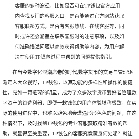
客服的多种途径，比如是否可在TP钱包官方应用
内查找专门的客服入口，是否能通过官方网站获取
客服联系方式，是否有客服热线、在线客服等，同
时或许还会涵盖在联系客服时的注意事项，以及如
何准确描述问题以高效获得帮助等内容，为用户解
决在使用TP钱包过程中遇到的问题提供指引。
在当今数字化浪潮席卷的时代,数字货币的交易与管理逐
渐走入大众视野，TP钱包，以其功能的多样性和操作的便捷
性，宛如一颗璀璨的明星，成为了众多数字货币爱好者管理数
字资产的首选利器，即便一款钱包的用户体验堪称极致，在实
际的使用进程中，也难以避免地会遭遇形形色色的问题，在这
种情况下，及时找到TP钱包的专业客服获取精准有效的帮
助，就显得至关重要，TP钱包的客服究竟藏身何处呢？就让