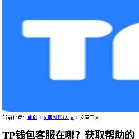
当前位置：
首页
>
tp官网钱包app
> 文章正文
TP钱包客服在哪？获取帮助的