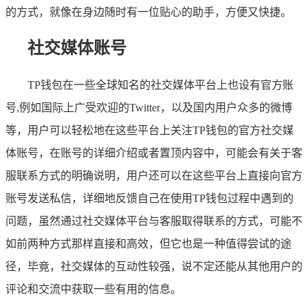
的方式，就像在身边随时有一位贴心的助手，方便又快捷。
社交媒体账号
TP钱包在一些全球知名的社交媒体平台上也设有官方账
号,例如国际上广受欢迎的Twitter，以及国内用户众多的微博
等，用户可以轻松地在这些平台上关注TP钱包的官方社交媒
体账号，在账号的详细介绍或者置顶内容中，可能会有关于客
服联系方式的明确说明，用户还可以在这些平台上直接向官方
账号发送私信，详细地反馈自己在使用TP钱包过程中遇到的
问题，虽然通过社交媒体平台与客服取得联系的方式，可能不
如前两种方式那样直接和高效，但它也是一种值得尝试的途
径，毕竟，社交媒体的互动性较强，说不定还能从其他用户的
评论和交流中获取一些有用的信息。