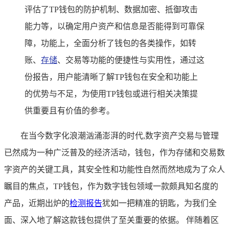
评估了TP钱包的防护机制、数据加密、抵御攻击
能力等，以确定用户资产和信息是否能得到可靠保
障，功能上，全面分析了钱包的各类操作，如转
账、
存储
、交易等功能的便捷性与实用性，通过这
份报告，用户能清晰了解TP钱包在安全和功能上
的优势与不足，为使用TP钱包或进行相关决策提
供重要且有价值的参考。
在当今数字化浪潮汹涌澎湃的时代,数字资产交易与管理
已然成为一种广泛普及的经济活动，钱包，作为存储和交易数
字资产的关键工具，其安全性和功能性自然而然地成为了众人
瞩目的焦点，TP钱包，作为数字钱包领域一款颇具知名度的
产品，近期出炉的
检测报告
犹如一把精准的钥匙，为我们全
面、深入地了解这款钱包提供了至关重要的依据。 伴随着区