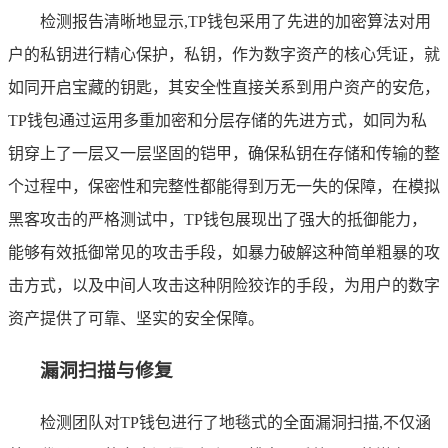
检测报告清晰地显示,TP钱包采用了先进的加密算法对用
户的私钥进行精心保护，私钥，作为数字资产的核心凭证，就
如同开启宝藏的钥匙，其安全性直接关系到用户资产的安危，
TP钱包通过运用多重加密和分层存储的先进方式，如同为私
钥穿上了一层又一层坚固的铠甲，确保私钥在存储和传输的整
个过程中，保密性和完整性都能得到万无一失的保障，在模拟
黑客攻击的严格测试中，TP钱包展现出了强大的抵御能力，
能够有效抵御常见的攻击手段，如暴力破解这种简单粗暴的攻
击方式，以及中间人攻击这种阴险狡诈的手段，为用户的数字
资产提供了可靠、坚实的安全保障。
漏洞扫描与修复
检测团队对TP钱包进行了地毯式的全面漏洞扫描,不仅涵