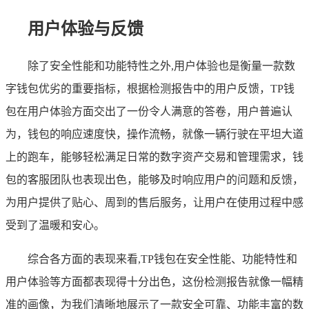
用户体验与反馈
除了安全性能和功能特性之外,用户体验也是衡量一款数
字钱包优劣的重要指标，根据检测报告中的用户反馈，TP钱
包在用户体验方面交出了一份令人满意的答卷，用户普遍认
为，钱包的响应速度快，操作流畅，就像一辆行驶在平坦大道
上的跑车，能够轻松满足日常的数字资产交易和管理需求，钱
包的客服团队也表现出色，能够及时响应用户的问题和反馈，
为用户提供了贴心、周到的售后服务，让用户在使用过程中感
受到了温暖和安心。
综合各方面的表现来看,TP钱包在安全性能、功能特性和
用户体验等方面都表现得十分出色，这份检测报告就像一幅精
准的画像，为我们清晰地展示了一款安全可靠、功能丰富的数