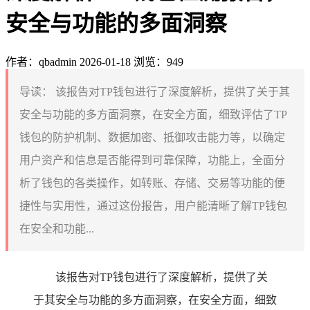
安全与功能的多面洞察
作者：qbadmin
2026-01-18
浏览：949
导读：
该报告对TP钱包进行了深度解析，提供了关于其
安全与功能的多方面洞察，在安全方面，细致评估了TP
钱包的防护机制、数据加密、抵御攻击能力等，以确定
用户资产和信息是否能得到可靠保障，功能上，全面分
析了钱包的各类操作，如转账、存储、交易等功能的便
捷性与实用性，通过这份报告，用户能清晰了解TP钱包
在安全和功能...
该报告对TP钱包进行了深度解析，提供了关
于其安全与功能的多方面洞察，在安全方面，细致