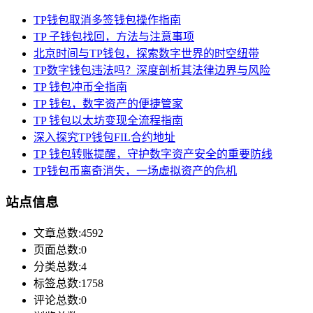
TP钱包取消多签钱包操作指南
TP 子钱包找回，方法与注意事项
北京时间与TP钱包，探索数字世界的时空纽带
TP数字钱包违法吗？深度剖析其法律边界与风险
TP 钱包冲币全指南
TP 钱包，数字资产的便捷管家
TP 钱包以太坊变现全流程指南
深入探究TP钱包FIL合约地址
TP 钱包转账提醒，守护数字资产安全的重要防线
TP钱包币离奇消失，一场虚拟资产的危机
站点信息
文章总数:4592
页面总数:0
分类总数:4
标签总数:1758
评论总数:0