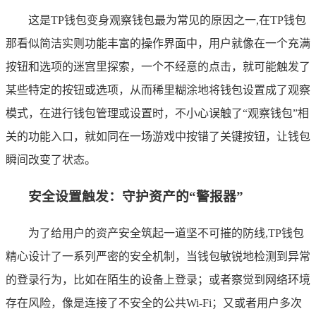
这是TP钱包变身观察钱包最为常见的原因之一,在TP钱包
那看似简洁实则功能丰富的操作界面中，用户就像在一个充满
按钮和选项的迷宫里探索，一个不经意的点击，就可能触发了
某些特定的按钮或选项，从而稀里糊涂地将钱包设置成了观察
模式，在进行钱包管理或设置时，不小心误触了“观察钱包”相
关的功能入口，就如同在一场游戏中按错了关键按钮，让钱包
瞬间改变了状态。
安全设置触发：守护资产的“警报器”
为了给用户的资产安全筑起一道坚不可摧的防线,TP钱包
精心设计了一系列严密的安全机制，当钱包敏锐地检测到异常
的登录行为，比如在陌生的设备上登录；或者察觉到网络环境
存在风险，像是连接了不安全的公共Wi-Fi；又或者用户多次