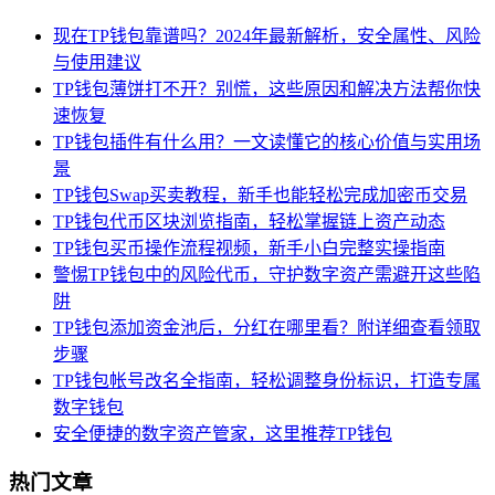
现在TP钱包靠谱吗？2024年最新解析，安全属性、风险
与使用建议
TP钱包薄饼打不开？别慌，这些原因和解决方法帮你快
速恢复
TP钱包插件有什么用？一文读懂它的核心价值与实用场
景
TP钱包Swap买卖教程，新手也能轻松完成加密币交易
TP钱包代币区块浏览指南，轻松掌握链上资产动态
TP钱包买币操作流程视频，新手小白完整实操指南
警惕TP钱包中的风险代币，守护数字资产需避开这些陷
阱
TP钱包添加资金池后，分红在哪里看？附详细查看领取
步骤
TP钱包帐号改名全指南，轻松调整身份标识，打造专属
数字钱包
安全便捷的数字资产管家，这里推荐TP钱包
热门文章