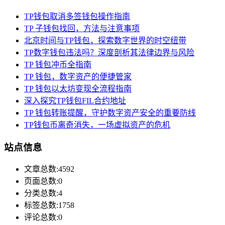
TP钱包取消多签钱包操作指南
TP 子钱包找回，方法与注意事项
北京时间与TP钱包，探索数字世界的时空纽带
TP数字钱包违法吗？深度剖析其法律边界与风险
TP 钱包冲币全指南
TP 钱包，数字资产的便捷管家
TP 钱包以太坊变现全流程指南
深入探究TP钱包FIL合约地址
TP 钱包转账提醒，守护数字资产安全的重要防线
TP钱包币离奇消失，一场虚拟资产的危机
站点信息
文章总数:4592
页面总数:0
分类总数:4
标签总数:1758
评论总数:0