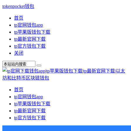
tokenpocket钱包
首页
tp官网钱包app
tp苹果版钱包下载
tp最新官网下载
tp官方钱包下载
关闭
首页
tp官网钱包app
tp苹果版钱包下载
tp最新官网下载
tp官方钱包下载