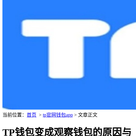
当前位置：
首页
>
tp官网钱包app
> 文章正文
TP钱包变成观察钱包的原因与