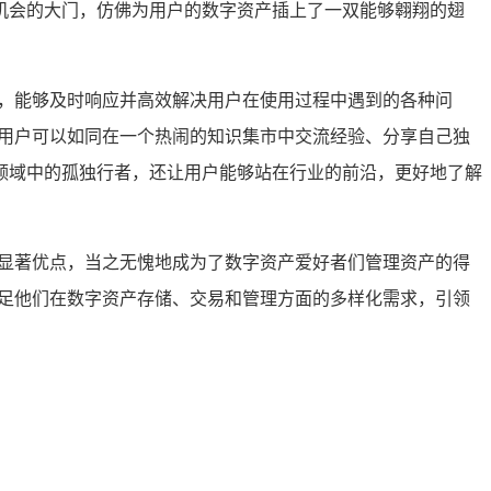
机会的大门，仿佛为用户的数字资产插上了一双能够翱翔的翅
队员，能够及时响应并高效解决用户在使用过程中遇到的各种问
中，用户可以如同在一个热闹的知识集市中交流经验、分享自己独
领域中的孤独行者，还让用户能够站在行业的前沿，更好地了解
诸多显著优点，当之无愧地成为了数字资产爱好者们管理资产的得
，满足他们在数字资产存储、交易和管理方面的多样化需求，引领