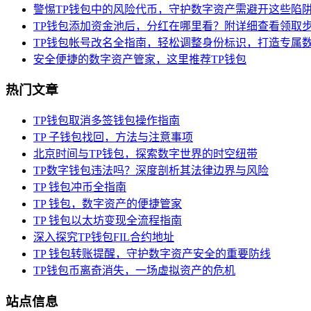
警惕TP钱包中的风险代币，守护数字资产需避开这些陷
TP钱包添加资金池后，分红在哪里看？附详细查看领取
TP钱包帐号改名全指南，轻松调整身份标识，打造专属
安全便捷的数字资产管家，这里推荐TP钱包
热门文章
TP钱包取消多签钱包操作指南
TP 子钱包找回，方法与注意事项
北京时间与TP钱包，探索数字世界的时空纽带
TP数字钱包违法吗？深度剖析其法律边界与风险
TP 钱包冲币全指南
TP 钱包，数字资产的便捷管家
TP 钱包以太坊变现全流程指南
深入探究TP钱包FIL合约地址
TP 钱包转账提醒，守护数字资产安全的重要防线
TP钱包币离奇消失，一场虚拟资产的危机
站点信息