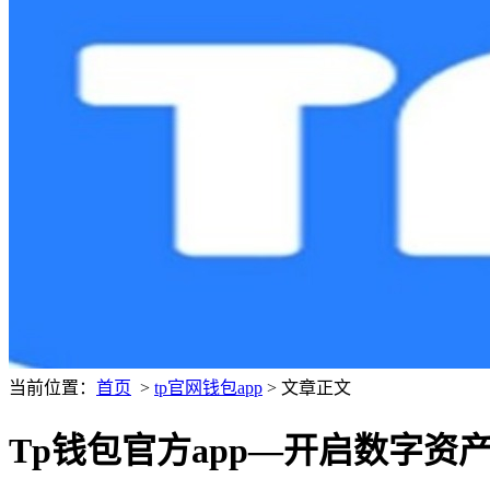
当前位置：
首页
>
tp官网钱包app
> 文章正文
Tp钱包官方app—开启数字资