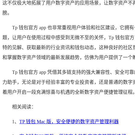
这不仅极大地拓展了用户数字资产的应用场景，让数字资产不
膀。
Tp 钱包官方 app 也非常重视用户体验和社区建设，
题，让用户在使用过程中感受到无微不至的关怀，Tp 钱包官方
特的见解、获取最新的行业资讯和钱包动态，这种良好的社区
和掌握数字资产领域的最新发展趋势，仿佛为用户提供了一个
Tp 钱包官方 app 凭借其多链支持的强大兼容性、
力助手，无论是对于经验丰富的专业投资者，还是普通的数字资产
着用户开启一段充满惊喜与机遇的全新数字资产便捷管理征程
相关阅读：
1、
TP 钱包 Mac 版，安全便捷的数字资产管理利器