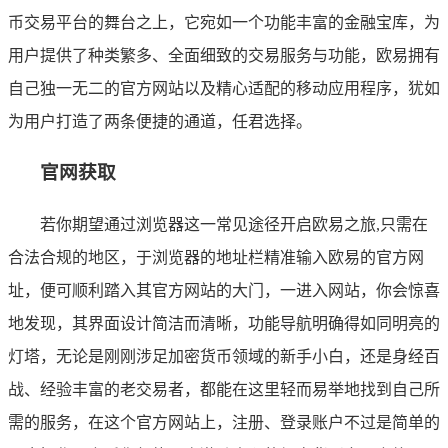
币交易平台的舞台之上，它宛如一个功能丰富的金融宝库，为
用户提供了种类繁多、全面细致的交易服务与功能，欧易拥有
自己独一无二的官方网站以及精心适配的移动应用程序，犹如
为用户打造了两条便捷的通道，任君选择。
官网获取
若你期望通过浏览器这一常见途径开启欧易之旅,只需在
合法合规的地区，于浏览器的地址栏精准输入欧易的官方网
址，便可顺利踏入其官方网站的大门，一进入网站，你会惊喜
地发现，其界面设计简洁而清晰，功能导航明确得如同明亮的
灯塔，无论是刚刚涉足加密货币领域的新手小白，还是身经百
战、经验丰富的老交易者，都能在这里轻而易举地找到自己所
需的服务，在这个官方网站上，注册、登录账户不过是简单的