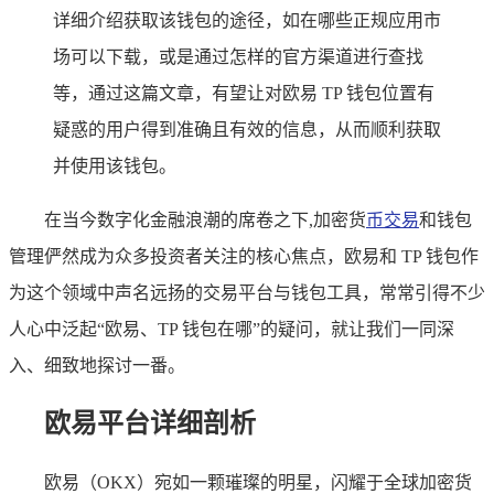
详细介绍获取该钱包的途径，如在哪些正规应用市
场可以下载，或是通过怎样的官方渠道进行查找
等，通过这篇文章，有望让对欧易 TP 钱包位置有
疑惑的用户得到准确且有效的信息，从而顺利获取
并使用该钱包。
在当今数字化金融浪潮的席卷之下,加密货
币交易
和钱包
管理俨然成为众多投资者关注的核心焦点，欧易和 TP 钱包作
为这个领域中声名远扬的交易平台与钱包工具，常常引得不少
人心中泛起“欧易、TP 钱包在哪”的疑问，就让我们一同深
入、细致地探讨一番。
欧易平台详细剖析
欧易（OKX）宛如一颗璀璨的明星，闪耀于全球加密货