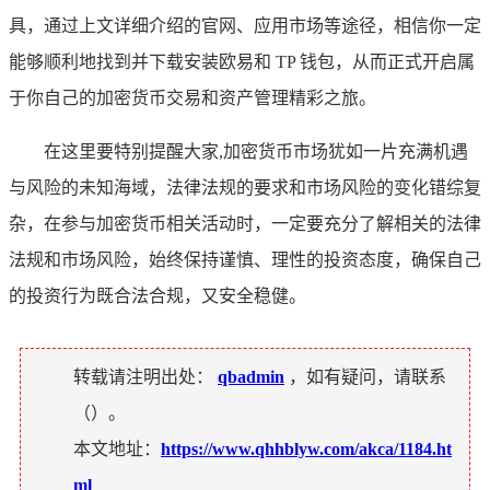
具，通过上文详细介绍的官网、应用市场等途径，相信你一定
能够顺利地找到并下载安装欧易和 TP 钱包，从而正式开启属
于你自己的加密货币交易和资产管理精彩之旅。
在这里要特别提醒大家,加密货币市场犹如一片充满机遇
与风险的未知海域，法律法规的要求和市场风险的变化错综复
杂，在参与加密货币相关活动时，一定要充分了解相关的法律
法规和市场风险，始终保持谨慎、理性的投资态度，确保自己
的投资行为既合法合规，又安全稳健。
转载请注明出处：
qbadmin
，如有疑问，请联系
（
）。
本文地址：
https://www.qhhblyw.com/akca/1184.ht
ml